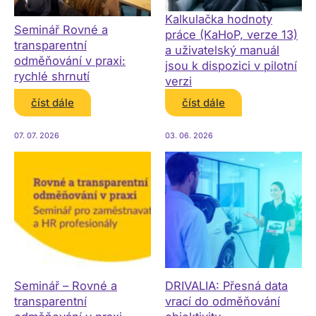
Kalkulačka hodnoty
Seminář Rovné a
práce (KaHoP, verze 13)
transparentní
a uživatelský manuál
odměňování v praxi:
jsou k dispozici v pilotní
rychlé shrnutí
verzi
číst dále
číst dále
07. 07. 2026
03. 06. 2026
Seminář – Rovné a
DRIVALIA: Přesná data
transparentní
vrací do odměňování