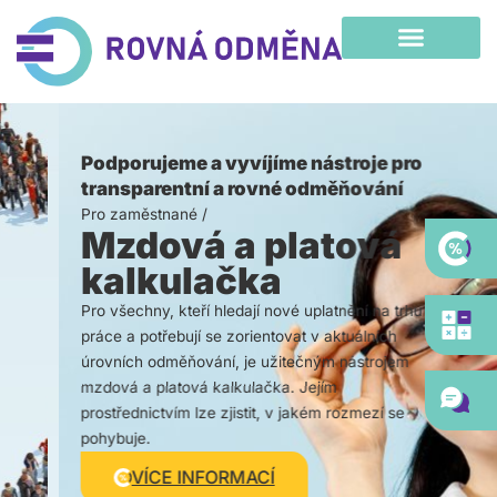
Přeskočit
na
obsah
Podporujeme a vyvíjíme nástroje pro
transparentní a rovné odměňování
Pro zaměstnané /
Mzdová a platová
kalkulačka
Pro všechny, kteří hledají nové uplatnění na trhu
práce a potřebují se zorientovat v aktuálních
úrovních odměňování, je užitečným nástrojem
mzdová a platová kalkulačka. Jejím
prostřednictvím lze zjistit, v jakém rozmezí se
pohybuje.
VÍCE INFORMACÍ