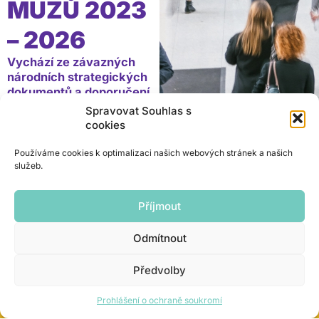
MUŽŮ 2023
– 2026
Vychází ze závazných
národních strategických
dokumentů a doporučení
Kanceláře veřejného
Spravovat Souhlas s
ochránce práv.
cookies
Oporu má v platných i
připravovaných dokumentech
Používáme cookies k optimalizaci našich webových stránek a našich
Evropské unie. Reaguje na
služeb.
závažný problém příjmové
nerovnosti mezi muži a ženami
a jeho cílem je nastavit kroky,
Příjmout
které povedou...
číst dále
Odmítnout
Předvolby
Prohlášení o ochraně soukromí