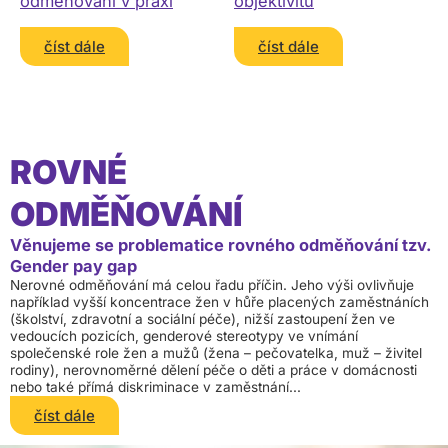
odměňování v praxi
objektivitu
číst dále
číst dále
ROVNÉ
ODMĚŇOVÁNÍ
Věnujeme se problematice rovného odměňování tzv.
Gender pay gap
Nerovné odměňování má celou řadu příčin. Jeho výši ovlivňuje
například vyšší koncentrace žen v hůře placených zaměstnáních
(školství, zdravotní a sociální péče), nižší zastoupení žen ve
vedoucích pozicích, genderové stereotypy ve vnímání
společenské role žen a mužů (žena – pečovatelka, muž – živitel
rodiny), nerovnoměrné dělení péče o děti a práce v domácnosti
nebo také přímá diskriminace v zaměstnání...
číst dále