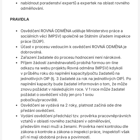
nabídnout poradenství expertů a expertek na oblast rovného
odměňování.
PRAVIDLA
Osvědčení ROVNÁ ODMĚNA uděluje Ministerstvo práce a
sociálních věcí (MPSV) společně se Státním úřadem inspekce
práce (SÚIP).
Účast v procesu vedoucím k osvědčení ROVNÁ ODMĚNA je
dobrovolná.
Zařazení žadatele do procesu hodnocení není nárokové.
Příjem žádostí zaměstnavatelů probíhá formou on-line
odkazu na webu projektu Rovná odměna (MPSV) kdykoli
v průběhu roku do naplnění kapacity/počtu žadatelů na
jednotlivých OIP (tj. 3 žadatelé za rok na jednotlivých OIP). Po
naplnění kapacity bude žadatel informován o tom, že může
znovu požádat v následujícím roce. V 1 roce může žadatel
požádat o osvědčení vždy jen pro 1 svou
pobočku/pracoviště.
Osvědčení se vydává na 2 roky, platnost začíná ode dne
předání osvědčení.
Vydání osvědčení předchází tzv. prověrka pracovněprávních
vztahů v oblasti rovného zacházení v odměňování,
především mezi muži a ženami. Prověrka není kontrolou dle
zákona o kontrole a zákona o inspekci práce, inspektoři však
při ní mají obdobná práva a povinnosti.