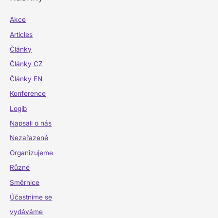
Akce
Articles
Články
Články CZ
Články EN
Konference
Logib
Napsali o nás
Nezařazené
Organizujeme
Různé
Směrnice
Účastníme se
vydáváme