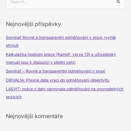
V
y
h
Nejnovější příspěvky
l
e
Seminář Rovné a transparentní odměňování v praxi: rychlé
d
shrnutí
a
Kalkulačka hodnoty práce (KaHoP, verze 13) a uživatelský
t
manuál jsou k dispozici v pilotní verzi
p
Seminář – Rovné a transparentní odměňování v praxi
r
DRIVALIA: Přesná data vrací do odměňování objektivitu
o
LASVIT: práce s daty narovnala odměňování na srovnatelných
:
pozicích
Nejnovější komentáře