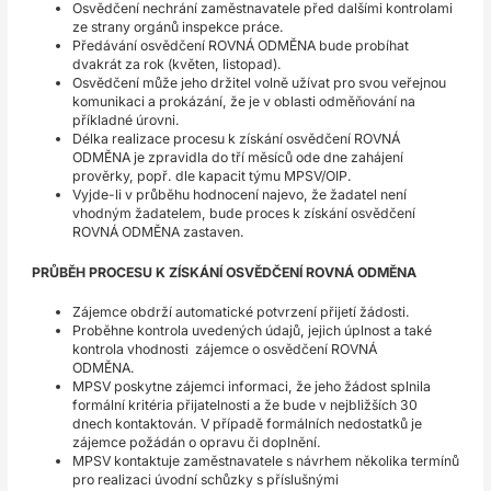
Osvědčení nechrání zaměstnavatele před dalšími kontrolami
ze strany orgánů inspekce práce.
Předávání osvědčení ROVNÁ ODMĚNA bude probíhat
dvakrát za rok (květen, listopad).
Osvědčení může jeho držitel volně užívat pro svou veřejnou
komunikaci a prokázání, že je v oblasti odměňování na
příkladné úrovni.
Délka realizace procesu k získání osvědčení ROVNÁ
ODMĚNA je zpravidla do tří měsíců ode dne zahájení
prověrky, popř. dle kapacit týmu MPSV/OIP.
Vyjde-li v průběhu hodnocení najevo, že žadatel není
vhodným žadatelem, bude proces k získání osvědčení
ROVNÁ ODMĚNA zastaven.
PRŮBĚH PROCESU K ZÍSKÁNÍ OSVĚDČENÍ ROVNÁ ODMĚNA
Zájemce obdrží automatické potvrzení přijetí žádosti.
Proběhne kontrola uvedených údajů, jejich úplnost a také
kontrola vhodnosti zájemce o osvědčení ROVNÁ
ODMĚNA.
MPSV poskytne zájemci informaci, že jeho žádost splnila
formální kritéria přijatelnosti a že bude v nejbližších 30
dnech kontaktován. V případě formálních nedostatků je
zájemce požádán o opravu či doplnění.
MPSV kontaktuje zaměstnavatele s návrhem několika termínů
pro realizaci úvodní schůzky s příslušnými