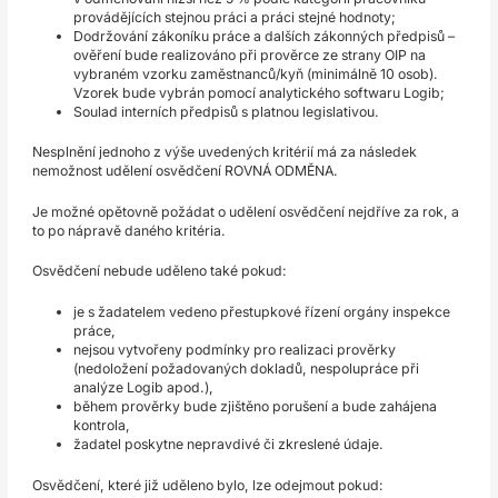
provádějících stejnou práci a práci stejné hodnoty;
Dodržování zákoníku práce a dalších zákonných předpisů –
ověření bude realizováno při prověrce ze strany OIP na
vybraném vzorku zaměstnanců/kyň (minimálně 10 osob).
Vzorek bude vybrán pomocí analytického softwaru Logib;
Soulad interních předpisů s platnou legislativou.
Nesplnění jednoho z výše uvedených kritérií má za následek
nemožnost udělení osvědčení ROVNÁ ODMĚNA.
Je možné opětovně požádat o udělení osvědčení nejdříve za rok, a
to po nápravě daného kritéria.
Osvědčení nebude uděleno také pokud:
je s žadatelem vedeno přestupkové řízení orgány inspekce
práce,
nejsou vytvořeny podmínky pro realizaci prověrky
(nedoložení požadovaných dokladů, nespolupráce při
analýze Logib apod.),
během prověrky bude zjištěno porušení a bude zahájena
kontrola,
žadatel poskytne nepravdivé či zkreslené údaje.
Osvědčení, které již uděleno bylo, lze odejmout pokud: