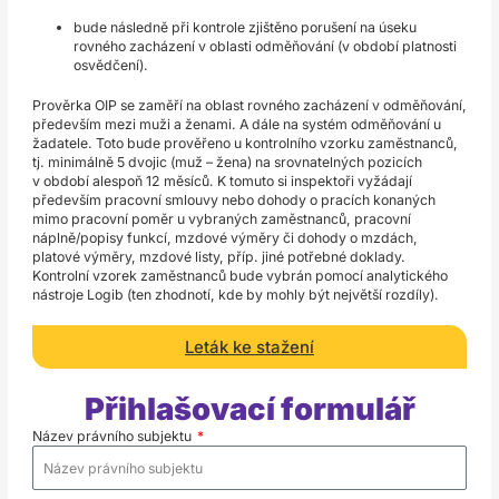
bude následně při kontrole zjištěno porušení na úseku
rovného zacházení v oblasti odměňování (v období platnosti
osvědčení).
Prověrka OIP se zaměří na oblast rovného zacházení v odměňování,
především mezi muži a ženami. A dále na systém odměňování u
žadatele. Toto bude prověřeno u kontrolního vzorku zaměstnanců,
tj. minimálně 5 dvojic (muž – žena) na srovnatelných pozicích
v období alespoň 12 měsíců. K tomuto si inspektoři vyžádají
především pracovní smlouvy nebo dohody o pracích konaných
mimo pracovní poměr u vybraných zaměstnanců, pracovní
náplně/popisy funkcí, mzdové výměry či dohody o mzdách,
platové výměry, mzdové listy, příp. jiné potřebné doklady.
Kontrolní vzorek zaměstnanců bude vybrán pomocí analytického
nástroje Logib (ten zhodnotí, kde by mohly být největší rozdíly).
Leták ke stažení
Přihlašovací formulář
Název právního subjektu