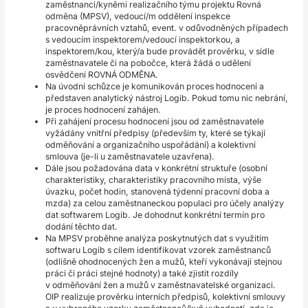
zaměstnanci/kyněmi realizačního týmu projektu Rovná
odměna (MPSV), vedoucí/m oddělení inspekce
pracovněprávních vztahů, event. v odůvodněných případech
s vedoucím inspektorem/vedoucí inspektorkou, a
inspektorem/kou, který/a bude provádět prověrku, v sídle
zaměstnavatele či na pobočce, která žádá o udělení
osvědčení ROVNÁ ODMĚNA.
Na úvodní schůzce je komunikován proces hodnocení a
představen analytický nástroj Logib. Pokud tomu nic nebrání,
je proces hodnocení zahájen.
Při zahájení procesu hodnocení jsou od zaměstnavatele
vyžádány vnitřní předpisy (především ty, které se týkají
odměňování a organizačního uspořádání) a kolektivní
smlouva (je-li u zaměstnavatele uzavřena).
Dále jsou požadována data v konkrétní struktuře (osobní
charakteristiky, charakteristiky pracovního místa, výše
úvazku, počet hodin, stanovená týdenní pracovní doba a
mzda) za celou zaměstnaneckou populaci pro účely analýzy
dat softwarem Logib. Je dohodnut konkrétní termín pro
dodání těchto dat.
Na MPSV proběhne analýza poskytnutých dat s využitím
softwaru Logib s cílem identifikovat vzorek zaměstnanců
(odlišně ohodnocených žen a mužů, kteří vykonávají stejnou
práci či práci stejné hodnoty) a také zjistit rozdíly
v odměňování žen a mužů v zaměstnavatelské organizaci.
OIP realizuje prověrku interních předpisů, kolektivní smlouvy