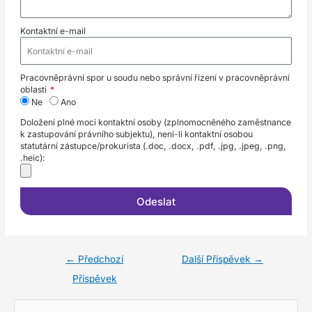
Kontaktní e-mail
Pracovněprávní spor u soudu nebo správní řízení v pracovněprávní
oblasti
Ne
Ano
Doložení plné moci kontaktní osoby (zplnomocněného zaměstnance
k zastupování právního subjektu), není-li kontaktní osobou
statutární zástupce/prokurista (.doc, .docx, .pdf, .jpg, .jpeg, .png,
.heic):
Odeslat
←
Předchozí
Další Příspěvek
→
Příspěvek