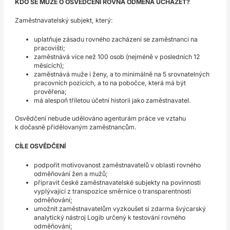
KDO SE MŮŽE O OSVĚDČENÍ ROVNÁ ODMĚNA UCHÁZET?
Zaměstnavatelský subjekt, který:
uplatňuje zásadu rovného zacházení se zaměstnanci na
pracovišti;
zaměstnává více než 100 osob (nejméně v posledních 12
měsících);
zaměstnává muže i ženy, a to minimálně na 5 srovnatelných
pracovních pozicích, a to na pobočce, která má být
prověřena;
má alespoň tříletou účetní historii jako zaměstnavatel.
Osvědčení nebude udělováno agenturám práce ve vztahu
k dočasně přidělovaným zaměstnancům.
CÍLE OSVĚDČENÍ
podpořit motivovanost zaměstnavatelů v oblasti rovného
odměňování žen a mužů;
připravit české zaměstnavatelské subjekty na povinnosti
vyplývající z transpozice směrnice o transparentnosti
odměňování;
umožnit zaměstnavatelům vyzkoušet si zdarma švýcarský
analytický nástroj Logib určený k testování rovného
odměňování;