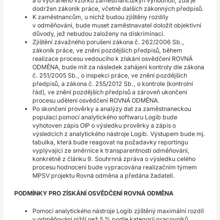
a u vybraného vzorku zaměstnanců/kyň vyhodnotí, zda je
dodržen zákoník práce, včetně dalších zákonných předpisů.
K zaměstnancům, u nichž budou zjištěny rozdíly
v odměňování, bude muset zaměstnavatel doložit objektivní
důvody, jež nebudou založeny na diskriminaci.
Zjištění závažného porušení zákona č. 262/2006 Sb.,
zákoník práce, ve znění pozdějších předpisů, během
realizace procesu vedoucího k získání osvědčení ROVNÁ
ODMĚNA, bude mít za následek zahájení kontroly dle zákona
č. 251/2005 Sb., o inspekci práce, ve znění pozdějších
předpisů, a zákona č. 255/2012 Sb., o kontrole (kontrolní
řád), ve znění pozdějších předpisů a zároveň ukončení
procesu udělení osvědčení ROVNÁ ODMĚNA.
Po skončení prověrky a analýzy dat za zaměstnaneckou
populaci pomocí analytického softwaru Logib bude
vyhotoven zápis OIP o výsledku prověrky a zápis o
výsledcích z analytického nástroje Logib. Výstupem bude mj.
tabulka, která bude reagovat na požadavky reportingu
vyplývající ze směrnice k transparentnosti odměňování,
konkrétně z článku 9. Souhrnná zpráva o výsledku celého
procesu hodnocení bude vypracována realizačním týmem
MPSV projektu Rovná odměna a předána žadateli.
PODMÍNKY PRO ZÍSKÁNÍ OSVĚDČENÍ ROVNÁ ODMĚNA
Pomocí analytického nástroje Logib zjištěný maximální rozdíl
v odměňování nižší než 5 % podle kategorií pracovníků