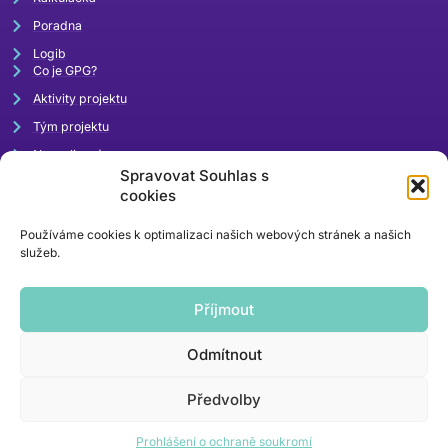
Poradna
Logib
Co je GPG?
Aktivity projektu
Tým projektu
Napsali o nás
Spravovat Souhlas s
Akce
cookies
Používáme cookies k optimalizaci našich webových stránek a našich
služeb.
Příjmout
Odmítnout
rovnaodmena@mpsv.cz
Předvolby
kontaktní email
Prohlášení o ochraně soukromí
© 2024 | webdesign
mi-ma.cz
/ kódování
khoder.cz