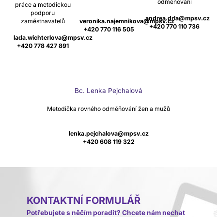
odměňování
práce a metodickou
podporu
andrea.drla@mpsv.cz
zaměstnavatelů
veronika.najemnikova@mpsv.cz
+420 770 110 736
+420 770 116 505
lada.wichterlova@mpsv.cz
+420 778 427 891
Bc. Lenka Pejchalová
Metodička rovného odměňování žen a mužů
lenka.pejchalova@mpsv.cz
+420 608 119 322
KONTAKTNÍ FORMULÁŘ
Potřebujete s něčím poradit? Chcete nám nechat