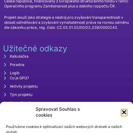
České republice, financovaný z Evropského strukturálního fondu v rámci
Operačního programu Zaměstnanost plus a státního rozpočtu ČR.
Projekt slouží jako strategie a nástroj pro zvyšování transparentnosti v
oblasti odměňování a zvyšování vymahatelnosti práva na rovnou odměnu
dle zákoníku práce, reg. číslo: CZ.03.01.02/00/22_038/0000243.
Užitečné odkazy
Kalkulačka
Poradna
Logib
Co je GPG?
Aktivity projektu
Tým projektu
Napsali o nás
Spravovat Souhlas s
Akce
cookies
Používáme cookies k optimalizaci našich webových stránek a našich
služeb.