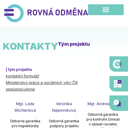
Přeskočit
na
obsah
KONTAKTY
Tým projektu
| tým projektu
kontaktní formulář
Ministerstvo práce a sociálních věcí ČR
spolupracujeme
Mgr. Lada
Veronika
Mgr. Andrea Drlá
Wichterlová
Nájemníková
Odborná garantka
pro kontrolní činnost
Odborná garantka
Odborná garantka
v oblasti rovného
pro inspektoráty
podpory projektu