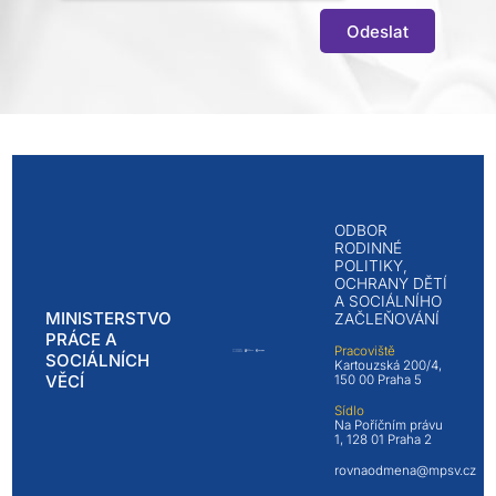
Odeslat
ODBOR
RODINNÉ
POLITIKY,
OCHRANY DĚTÍ
A SOCIÁLNÍHO
MINISTERSTVO
ZAČLEŇOVÁNÍ
PRÁCE A
Pracoviště
SOCIÁLNÍCH
Kartouzská 200/4,
VĚCÍ
150 00 Praha 5
Sídlo
Na Poříčním právu
1, 128 01 Praha 2
rovnaodmena@mpsv.cz