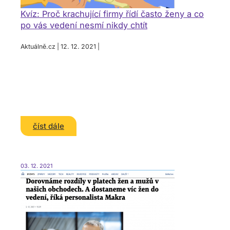
Kvíz: Proč krachující firmy řídí často ženy a co
po vás vedení nesmí nikdy chtít
Aktuálně.cz | 12. 12. 2021 |
číst dále
03. 12. 2021