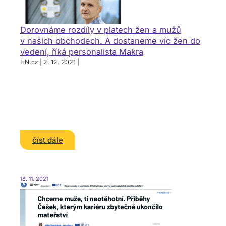
Dorovnáme rozdíly v platech žen a mužů
v našich obchodech. A dostaneme víc žen do
vedení, říká personalista Makra
HN.cz | 2. 12. 2021 |
číst dále
18. 11. 2021