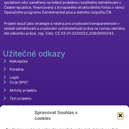
sociálních věcí zaměřený na řešení problému rozdílného odměňování v
České republice, financovaný z Evropského strukturálního fondu v rámci
Operačního programu Zaměstnanost plus a státního rozpočtu ČR.
Projekt slouží jako strategie a nástroj pro zvyšování transparentnosti v
oblasti odměňování a zvyšování vymahatelnosti práva na rovnou odměnu
dle zákoníku práce, reg. číslo: CZ.03.01.02/00/22_038/0000243.
Užitečné odkazy
Kalkulačka
Poradna
Logib
Co je GPG?
Aktivity projektu
Tým projektu
Napsali o nás
Spravovat Souhlas s
Akce
cookies