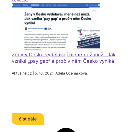
13. 10. 2021
Ženy v Česku vydělávají méně než muži. Jak
vzniká „pay gap“ a proč v něm Česko vyniká
Aktuálně.cz | 5. 10. 2021| Adéla Očenášková
číst dále