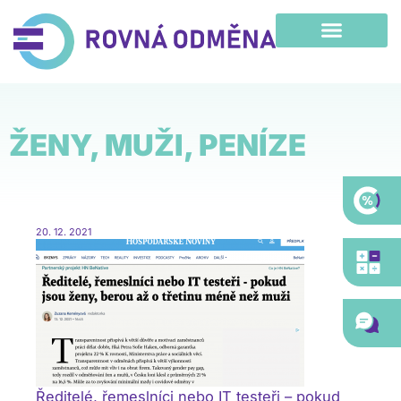
Přeskočit
na
obsah
ŽENY, MUŽI, PENÍZE
20. 12. 2021
Ředitelé, řemeslníci nebo IT testeři – pokud