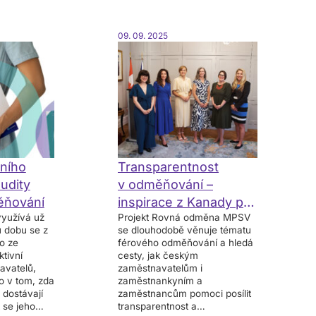
09. 09. 2025
tního
Transparentnost
udity
v odměňování –
ěňování
inspirace z Kanady pro
využívá už
Projekt Rovná odměna MPSV
Česko
u dobu se z
se dlouhodobě věnuje tématu
o ze
férového odměňování a hledá
tivní
cesty, jak českým
avatelů,
zaměstnavatelům i
no v tom, zda
zaměstnankyním a
 dostávají
zaměstnancům pomoci posílit
 se jeho
transparentnost a