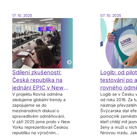
17. 10. 2025
07. 10. 2025
Sdílení zkušeností:
Logib: od pilo
Česká republika na
testování po a
jednání EPIC v New
rovného odm
V projektu Rovná odměna
Logib se v Česku 
Yorku
sledujeme globální trendy a
od roku 2016. Za t
zapojujeme se do
nástroje převzatéh
mezinárodních diskusí o
Švýcarska stal efek
spravedlivém odměňování.
pomocník zaměstn
V září 2025 jsme proto v New
kteří chtějí mít jas
Yorku reprezentovali Českou
ženy a muži u nich
republiku na výročním
férovou mzdu. Jak