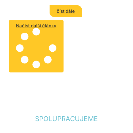
spravedlnost mezd. Nedávno
jsme měli příležitost podívat se
číst dále
na inspirativní zahraniční praxi
– na Velvyslanectví Kanady
Načíst další články
SPOLUPRACUJEME