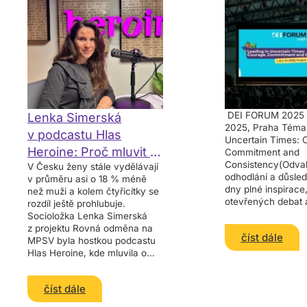
DEI FORUM 2025 1.
Lenka Simerská
2025, Praha Téma:
v podcastu Hlas
Uncertain Times: 
Heroine: Proč mluvit o
Commitment and
Consistency(Odva
V Česku ženy stále vydělávají
tom, kolik kdo bere?
odhodlání a důsle
v průměru asi o 18 % méně
dny plné inspirace
než muži a kolem čtyřicítky se
otevřených debat 
rozdíl ještě prohlubuje.
praktických nástro
Socioložka Lenka Simerská
leadership v nejist
z projektu Rovná odměna na
číst dále
FORUM by OPIM 
MPSV byla hostkou podcastu
propojilo strategic
Hlas Heroine, kde mluvila o
data i příklady dob
tom, proč je klíčem řízená
číst dále