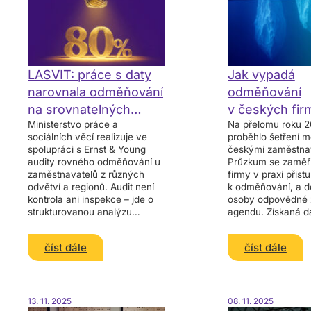
LASVIT: práce s daty
Jak vypadá
narovnala odměňování
odměňování
na srovnatelných
v českých fir
Ministerstvo práce a
Na přelomu roku 
pozicích
Máme výsled
sociálních věcí realizuje ve
proběhlo šetření m
průzkumu
spolupráci s Ernst & Young
českými zaměstnav
audity rovného odměňování u
Průzkum se zaměřil
zaměstnavatelů z různých
firmy v praxi přistu
odvětví a regionů. Audit není
k odměňování, a d
kontrola ani inspekce – jde o
osoby odpovědné
strukturovanou analýzu
agendu. Získaná da
systému odměňování, která
aktuální stav v něk
firmám ukazuje, kde mohou
klíčových oblastec
číst dále
číst dále
vznikat zbytečné nerovnosti
odměňování a
13. 11. 2025
08. 11. 2025