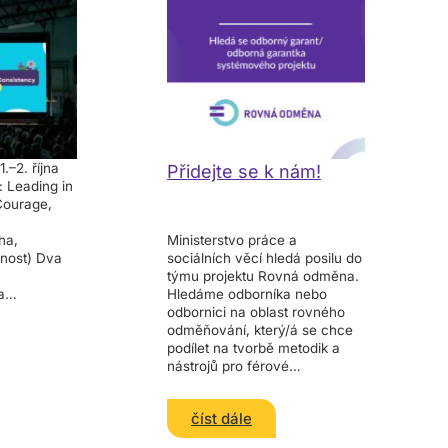
–2. října
Přidejte se k nám!
 Leading in
Courage,
ha,
Ministerstvo práce a
dnost) Dva
sociálních věcí hledá posilu do
,
týmu projektu Rovná odměna.
a
Hledáme odborníka nebo
jů pro
odbornici na oblast rovného
otě.DEI
odměňování, který/á se chce
2025
podílet na tvorbě metodik a
ké vhledy,
nástrojů pro férové
ré
odměňování v Česku. Přidejte
se k nám a pomozte
číst dále
prosazovat rovnost