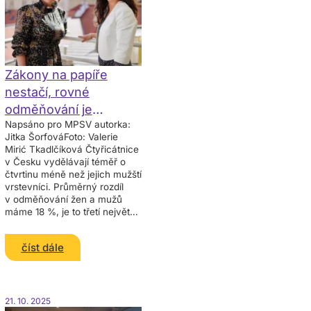
Zákony na papíře
nestačí, rovné
odměňování je
Napsáno pro MPSV autorka:
potřeba prosazovat
Jitka ŠorfováFoto: Valerie
v praxi
Mirić Tkadlčíková Čtyřicátnice
v Česku vydělávají téměř o
čtvrtinu méně než jejich mužští
vrstevníci. Průměrný rozdíl
v odměňování žen a mužů
máme 18 %, je to třetí největší
rozdíl v EU. O tom, jak se dá
číst dále
21. 10. 2025