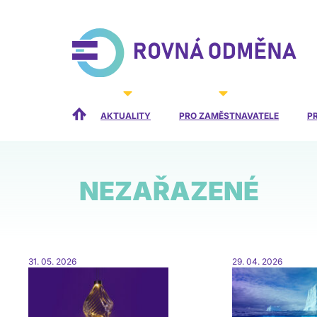
Přeskočit
na
obsah
AKTUALITY
PRO ZAMĚSTNAVATELE
P
NEZAŘAZENÉ
31. 05. 2026
29. 04. 2026