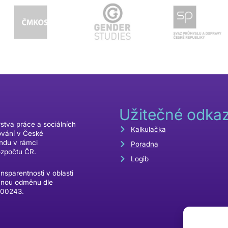
Užitečné odka
rstva práce a sociálních
Kalkulačka
ování v České
ondu v rámci
Poradna
ozpočtu ČR.
Logib
ansparentnosti v oblasti
vnou odměnu dle
000243.