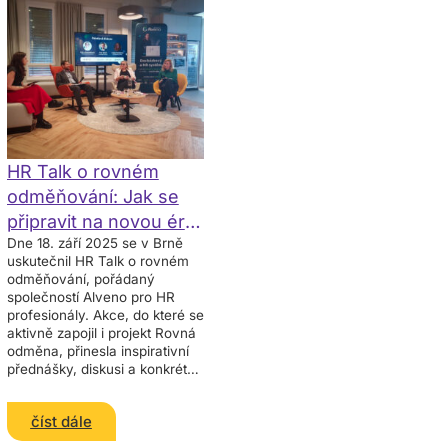
HR Talk o rovném
odměňování: Jak se
připravit na novou éru
Dne 18. září 2025 se v Brně
transparentnosti
uskutečnil HR Talk o rovném
odměňování, pořádaný
společností Alveno pro HR
profesionály. Akce, do které se
aktivně zapojil i projekt Rovná
odměna, přinesla inspirativní
přednášky, diskusi a konkrétní
doporučení, jak se firmy
mohou připravit na
číst dále