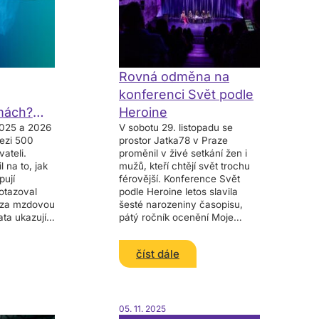
Rovná odměna na
konferenci Svět podle
mách?
Heroine
2025 a 2026
V sobotu 29. listopadu se
ky
ezi 500
prostor Jatka78 v Praze
ateli.
proměnil v živé setkání žen i
 na to, jak
mužů, kteří chtějí svět trochu
pují
férovější. Konference Svět
otazoval
podle Heroine letos slavila
 za mzdovou
šesté narozeniny časopisu,
ta ukazují
pátý ročník ocenění Moje
olika
Heroine a nabídla den plný
h. Pravidla
inspirativních debat,
číst dále
mezigeneračních setkání
05. 11. 2025