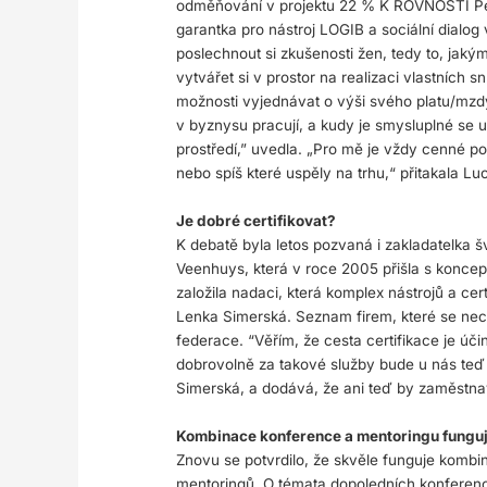
odměňování v projektu 22 % K ROVNOSTI Petr
garantka pro nástroj LOGIB a sociální dialo
poslechnout si zkušenosti žen, tedy to, jakým
vytvářet si v prostor na realizaci vlastních snů
možnosti vyjednávat o výši svého platu/mz
v byznysu pracují, a kudy je smysluplné se 
prostředí,” uvedla. „Pro mě je vždy cenné pos
nebo spíš které uspěly na trhu,“ přitakala Lu
Je dobré certifikovat?
K debatě byla letos pozvaná i zakladatelka 
Veenhuys, která v roce 2005 přišla s konce
založila nadaci, která komplex nástrojů a cer
Lenka Simerská. Seznam firem, které se nech
federace. “Věřím, že cesta certifikace je úč
dobrovolně za takové služby bude u nás teď
Simerská, a dodává, že ani teď by zaměstna
Kombinace konference a mentoringu fungu
Znovu se potvrdilo, že skvěle funguje komb
mentoringů. O témata dopoledních konferenc