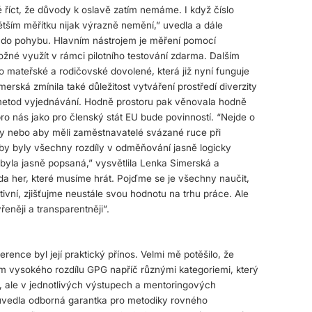
 říct, že důvody k oslavě zatím nemáme. I když číslo
ětším měřítku nijak výrazně nemění,” uvedla a dále
ci do pohybu. Hlavním nástrojem je měření pomocí
ožné využít v rámci pilotního testování zdarma. Dalším
 mateřské a rodičovské dovolené, která již nyní funguje
erská zmínila také důležitost vytváření prostředí diverzity
a metod vyjednávání. Hodně prostoru pak věnovala hodně
pro nás jako pro členský stát EU bude povinností. “Nejde o
dy nebo aby měli zaměstnavatelé svázané ruce při
by byly všechny rozdíly v odměňování jasně logicky
byla jasně popsaná,” vysvětlila Lenka Simerská a
a her, které musíme hrát. Pojďme se je všechny naučit,
vní, zjišťujme neustále svou hodnotu na trhu práce. Ale
řeněji a transparentněji”.
nce byl její praktický přínos. Velmi mě potěšilo, že
m vysokého rozdílu GPG napříč různými kategoriemi, který
, ale v jednotlivých výstupech a mentoringových
“ uvedla odborná garantka pro metodiky rovného