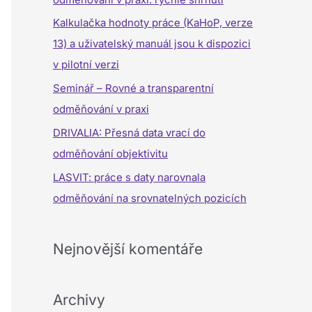
a
Kalkulačka hodnoty práce (KaHoP, verze
t
13) a uživatelský manuál jsou k dispozici
p
v pilotní verzi
r
Seminář – Rovné a transparentní
o
odměňování v praxi
:
DRIVALIA: Přesná data vrací do
odměňování objektivitu
LASVIT: práce s daty narovnala
odměňování na srovnatelných pozicích
Nejnovější komentáře
Archivy