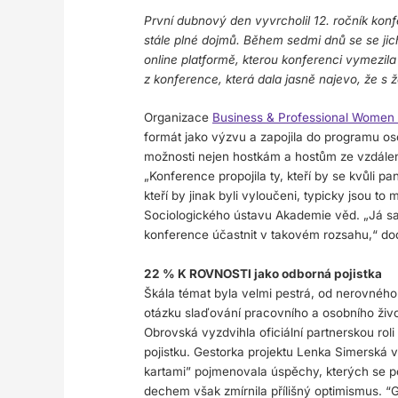
První dubnový den vyvrcholil 12. ročník konf
stále plné dojmů. Během sedmi dnů se se jich
online platformě, kterou konferenci vymezil
z konference, která dala jasně najevo, že s 
Organizace
Business & Professional Women
formát jako výzvu a zapojila do programu oso
možnosti nejen hostkám a hostům ze vzdálený
„Konference propojila ty, kteří by se kvůli p
kteří by jinak byli vyloučeni, typicky jsou to
Sociologického ústavu Akademie věd. „Já s
konference účastnit v takovém rozsahu,“ do
22 % K ROVNOSTI jako odborná pojistka
Škála témat byla velmi pestrá, od nerovného
otázku slaďování pracovního a osobního živ
Obrovská vyzdvihla oficiální partnerskou ro
pojistku. Gestorka projektu Lenka Simerská
kartami” pojmenovala úspěchy, kterých se p
dechem však zmírnila přílišný optimismus. “