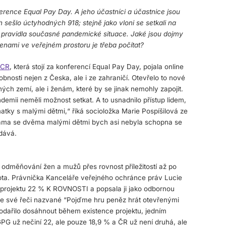
erence Equal Pay Day. A jeho účastníci a účastnice jsou
 sešlo úctyhodných 918; stejně jako vloni se setkali na
a pravidla současné pandemické situace. Jaké jsou dojmy
ženami ve veřejném prostoru je třeba počítat?
 CR
, která stojí za konferencí Equal Pay Day, pojala online
bnosti nejen z Česka, ale i ze zahraničí. Otevřelo to nové
ch zemí, ale i ženám, které by se jinak nemohly zapojit.
andemii neměli možnost setkat. A to usnadnilo přístup lidem,
 matky s malými dětmi,“ říká socioložka Marie Pospíšilová ze
ama se dvěma malými dětmi bych asi nebyla schopna se
dává.
 odměňování žen a mužů přes rovnost příležitostí až po
ota. Právnička Kanceláře veřejného ochránce práv Lucie
li projektu 22 % K ROVNOSTI a popsala ji jako odbornou
 ve své řeči nazvané “Pojďme hru peněz hrát otevřenými
odařilo dosáhnout během existence projektu, jedním
GPG už nečiní 22, ale pouze 18,9 % a ČR už není druhá, ale