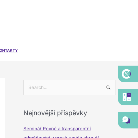
ONTAKTY
V
y
h
Nejnovější příspěvky
l
e
Seminář Rovné a transparentní
d
odměňování v praxi: rychlé shrnutí