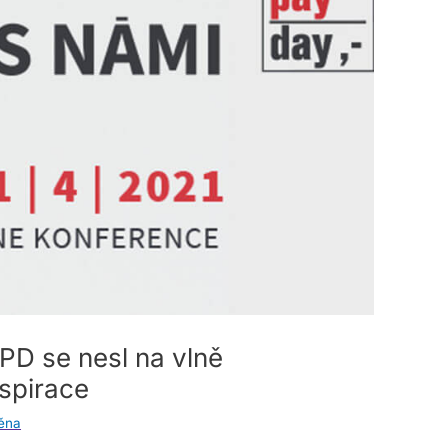
PD se nesl na vlně
nspirace
ěna