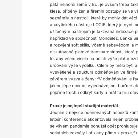
pátá nejhorší země v EU, je ovšem třeba také
klesá, příběhy žen a firemní postupy se ve v
seznámila s nástroji, které by mohly dát vě
analytického nástroje LOGIB, který je nyní m
užitečným nástrojem je takzvaná indexace po
například ve společnosti Mondelez. Lenka Sim
a rozvíjení soft skills, včetně sebevědomí 
diskutované platové transparentnosti, která 
to, aby všem visela na očích výše platu/mz
určování výše výdělku. Cílem by mělo být, a
vysvětlené a struktura odměňování ve firmě 
závěrem vyzvala ženy: “V odměňování je řad
jak nejlépe umíme, vyjednávejme, buďme akti
pojďme trochu odkrýt karty a hrát tu hru otev
Praxe je nejlepší studijní materiál
Jedním z nejvíce oceňovaných aspektů konfere
letošní konference akcentovala nejen problé
se vlivem pandemie bohužel opět prohlubuje
setkáních zazněly i příklady přímo z praxe,