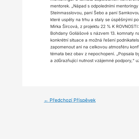
mentorek. „Nápad s odpoledními mentoringy j
Steinmasslovou, paní Šebo a paní Samkovou
které uspěly na trhu a staly se úspěšnými po
Mirka Šircová, z projektu 22 % K ROVNOSTI: 
Bohdany Goliášové s názvem 13. komnaty naš
konkrétní situace a možná řešení podnikate
zapomenout ani na celkovou atmosféru konf
témata bez obav z nepochopení. „Popsala bych 
a zdůrazňující nutnost vzájemné podpory,“ u
←
Předchozí Příspěvek