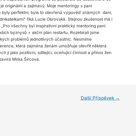
e originální a zajímavý. Moje mentoringy s paní
 byly perfektní; byla to otevřená výpověď známých dam,
dnikatelkami“ říká Lucie Obrovská. Stejnou zkušenost má i
„Pro všechny byl inspirativní praktický mentoring paní
ich byznysů + akční plán restartu. Rozebírali jsme
lských problémů jednotlivých účastnic. Nesmíme
erence, která zejména ženám umožňuje otevřít některá
ji jako pozitivní, sdílející, oceňující činnost a přínos žen
zavírá Mirka Šircová.
Další Příspěvek
→