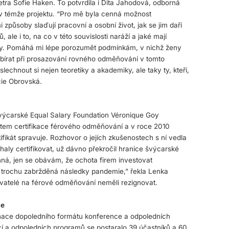
a Sofie Haken. To potvrdila i Dita Jahodová, odborná
g v témže projektu. “Pro mě byla cenná možnost
i způsoby slaďují pracovní a osobní život, jak se jim daří
, ale i to, na co v této souvislosti naráží a jaké mají
dy. Pomáhá mi lépe porozumět podmínkám, v nichž ženy
ubírat při prosazování rovného odměňování v tomto
lechnout si nejen teoretiky a akademiky, ale taky ty, kteří,
cie Obrovská.
švýcarské Equal Salary Foundation Véronique Goy
ptem certifikace férového odměňování a v roce 2010
tifikát spravuje. Rozhovor o jejích zkušenostech s ní vedla
aly certifikovat, už dávno překročil hranice švýcarské
inná, jen se obávám, že ochota firem investovat
 trochu zabržděná následky pandemie,” řekla Lenka
vatelé na férové odměňování neměli rezignovat.
je
inace dopoledního formátu konference a odpoledních
í a odpoledních programů se postaralo 39 účastníků a 60