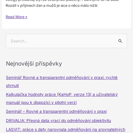
Rozdíl v příjmech žen a mužů je sice o něco málo nižší
Read More »
V
y
h
Nejnovější příspěvky
l
e
Seminář Rovné a transparentní odměňování v praxi: rychlé
d
shrnutí
a
Kalkulačka hodnoty práce (KaHoP, verze 13) a uživatelský
t
manuál jsou k dispozici v pilotní verzi
p
Seminář – Rovné a transparentní odměňování v praxi
r
DRIVALIA: Přesná data vrací do odměňování objektivitu
o
LASVIT: práce s daty narovnala odměňování na srovnatelných
: