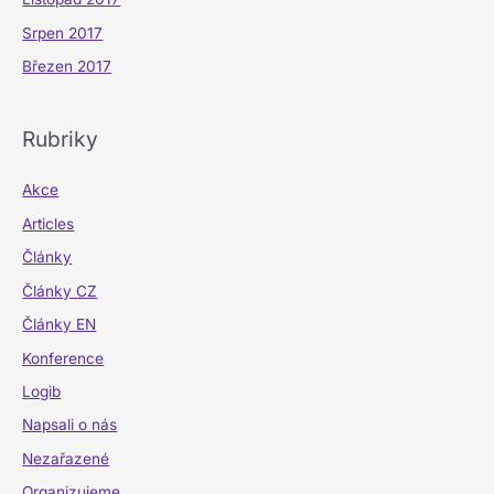
Srpen 2017
Březen 2017
Rubriky
Akce
Articles
Články
Články CZ
Články EN
Konference
Logib
Napsali o nás
Nezařazené
Organizujeme