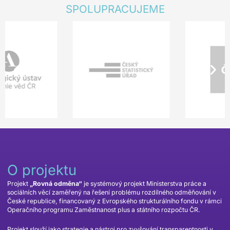
SPOLUPRACUJEME
O projektu
Projekt
„Rovná odměna“
je systémový projekt Ministerstva práce a
sociálních věcí zaměřený na řešení problému rozdílného odměňování v
České republice, financovaný z Evropského strukturálního fondu v rámci
Operačního programu Zaměstnanost plus a státního rozpočtu ČR.
Projekt slouží jako strategie a nástroj pro zvyšování transparentnosti v