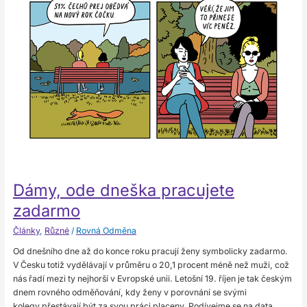
dneška
pracujete
zadarmo
Dámy, ode dneška pracujete
zadarmo
Články
,
Různé
/
Rovná Odměna
Od dnešního dne až do konce roku pracují ženy symbolicky zadarmo.
V Česku totiž vydělávají v průměru o 20,1 procent méně než muži, což
nás řadí mezi ty nejhorší v Evropské unii. Letošní 19. říjen je tak českým
dnem rovného odměňování, kdy ženy v porovnání se svými
kolegy přestávají být za svou práci placeny. Podívejme se na data.