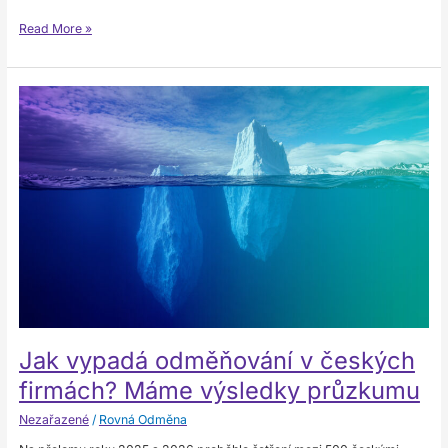
Read More »
Jak
vypadá
odměňování
v českých
firmách?
Máme
výsledky
průzkumu
Jak vypadá odměňování v českých
firmách? Máme výsledky průzkumu
Nezařazené
/
Rovná Odměna