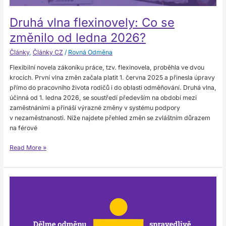
Druhá vlna flexinovely: Co se
změnilo od ledna 2026?
Články
,
Články CZ
/
Rovná Odměna
Flexibilní novela zákoníku práce, tzv. flexinovela, proběhla ve dvou
krocích. První vlna změn začala platit 1. června 2025 a přinesla úpravy
přímo do pracovního života rodičů i do oblasti odměňování. Druhá vlna,
účinná od 1. ledna 2026, se soustředí především na období mezi
zaměstnáními a přináší výrazné změny v systému podpory
v nezaměstnanosti. Níže najdete přehled změn se zvláštním důrazem
na férové
Read More »
Klidné
Vánoce
a
vše
dobré