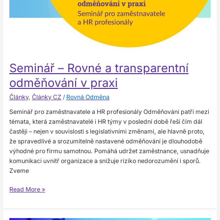
a
transparentní
odměňování
v praxi
Seminář – Rovné a transparentní
odměňování v praxi
Články
,
Články CZ
/
Rovná Odměna
Seminář pro zaměstnavatele a HR profesionály Odměňování patří mezi
témata, která zaměstnavatelé i HR týmy v poslední době řeší čím dál
častěji – nejen v souvislosti s legislativními změnami, ale hlavně proto,
že spravedlivé a srozumitelně nastavené odměňování je dlouhodobě
výhodné pro firmu samotnou. Pomáhá udržet zaměstnance, usnadňuje
komunikaci uvnitř organizace a snižuje riziko nedorozumění i sporů.
Zveme
Read More »