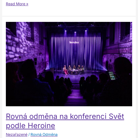
Read More »
Rovná
odměna
na
konferenci
Svět
podle
Heroine
Rovná odměna na konferenci Svět
podle Heroine
Nezařazené
/
Rovná Odměna