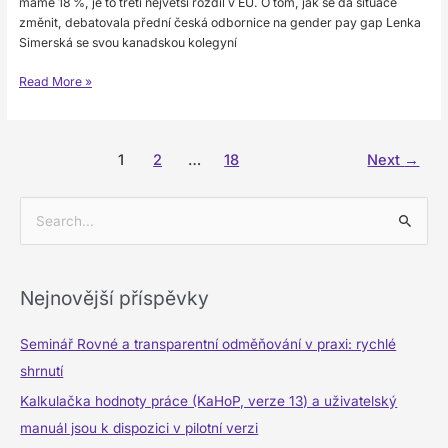
máme 18 %, je to třetí největší rozdíl v EU. O tom, jak se dá situace
změnit, debatovala přední česká odbornice na gender pay gap Lenka
Simerská se svou kanadskou kolegyní
Read More »
1
2
…
18
Next
→
V
y
h
Nejnovější příspěvky
l
e
Seminář Rovné a transparentní odměňování v praxi: rychlé
d
shrnutí
a
Kalkulačka hodnoty práce (KaHoP, verze 13) a uživatelský
t
manuál jsou k dispozici v pilotní verzi
p