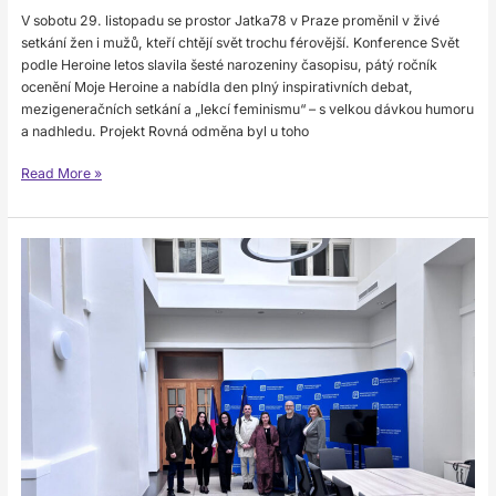
V sobotu 29. listopadu se prostor Jatka78 v Praze proměnil v živé
setkání žen i mužů, kteří chtějí svět trochu férovější. Konference Svět
podle Heroine letos slavila šesté narozeniny časopisu, pátý ročník
ocenění Moje Heroine a nabídla den plný inspirativních debat,
mezigeneračních setkání a „lekcí feminismu“ – s velkou dávkou humoru
a nadhledu. Projekt Rovná odměna byl u toho
Read More »
Rovná
odměna
přivítala
delegaci
z Kosova