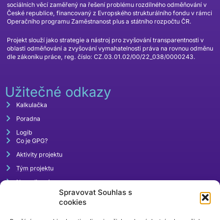
sociálních věcí zaměřený na řešení problému rozdílného odměňování v
České republice, financovaný z Evropského strukturálního fondu v rámci
Operačního programu Zaměstnanost plus a státního rozpočtu ČR.
Projekt slouží jako strategie a nástroj pro zvyšování transparentnosti v
oblasti odměňování a zvyšování vymahatelnosti práva na rovnou odměnu
dle zákoníku práce, reg. číslo: CZ.03.01.02/00/22_038/0000243.
Užitečné odkazy
Kalkulačka
Poradna
Logib
Co je GPG?
Aktivity projektu
Tým projektu
Napsali o nás
Spravovat Souhlas s
Akce
cookies