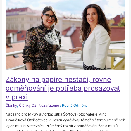
papíře
nestačí,
rovné
odměňování
je
potřeba
prosazovat
v praxi
Zákony na papíře nestačí, rovné
odměňování je potřeba prosazovat
v praxi
Články
,
Články CZ
,
Nezařazené
/
Rovná Odměna
Napsáno pro MPSV autorka: Jitka ŠorfováFoto: Valerie Mirić
Tkadlčíková Čtyřicátnice v Česku vydělávají téměř o čtvrtinu méně než
jejich mužští vrstevníci. Průměrný rozdíl v odměňování žen a mužů