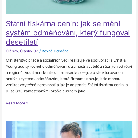
desetiletí
Státní tiskárna cenin: jak se mění
systém odměňování, který fungoval
desetiletí
Články
,
Články CZ
/
Rovná Odměna
Ministerstvo práce a sociálních věcí realizuje ve spolupráci s Ernst &
Young audity rovného odměňování u zaměstnavatelů z různých odvětví
a regionů. Audit není kontrola ani inspekce — jde o strukturovanou
analýzu systému odměňování, která firmám ukazuje, kde mohou
vznikat zbytečné nerovnosti a jak je odstranit. Státní tiskárna cenin, s.
p. se 380 zaměstnanými prošla auditem jako
Read More »
Jak
Servier
nastavil