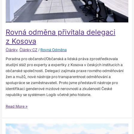
Rovná odměna přivítala delegaci
z Kosova
Články
,
Články CZ
/
Rovná Odměna
Poradna pro občanství/Občanská a lidská práva zprostředkovala
studijní stáž pro experty a expertky z Kosova v českých institucích a
občanské společnosti. Delegaci zajímala praxe rovného odměňování
žen a mužů, nové nástroje pro transparentnost odměňování a
spolupráce se zaměstnavateli. Proto jsme představili nástroje pro
identifikaci genderové mzdové nerovnosti a zkušenosti České
republiky se systémem Logib včetně jeho historie.
Read More »
Zákony
na