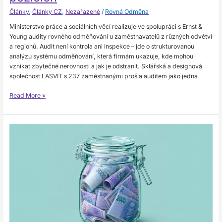
Články
,
Články CZ
,
Nezařazené
/
Rovná Odměna
Ministerstvo práce a sociálních věcí realizuje ve spolupráci s Ernst &
Young audity rovného odměňování u zaměstnavatelů z různých odvětví
a regionů. Audit není kontrola ani inspekce – jde o strukturovanou
analýzu systému odměňování, která firmám ukazuje, kde mohou
vznikat zbytečné nerovnosti a jak je odstranit. Sklářská a designová
společnost LASVIT s 237 zaměstnanými prošla auditem jako jedna
Read More »
Státní
tiskárna
cenin:
jak
se
mění
systém
odměňování,
který
fungoval