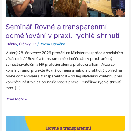
Seminář Rovné a transparentní
odměňování v praxi: rychlé shrnutí
Články
,
Články CZ
/
Rovná Odměna
V úterý 28. července 2026 proběhl na Ministerstvu práce a sociálních
věcí seminář Rovné a transparentní odměňování v praxi, určený
zaměstnavatelům a HR profesionálům a profesionálkám. Akce se
konala v rámci projektu Rovná odměna a nabídla praktický pohled na
rovné odměňování a transparentnost – od legislativního kontextu přes
konkrétní nástroje až po zkušenosti z praxe. Přinášíme rychlé shrnutí
toho, […]
Read More »
Seminář
–
Rovné