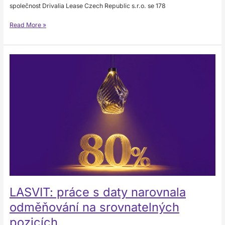
společnost Drivalia Lease Czech Republic s.r.o. se 178
Read More »
LASVIT:
práce
s daty
narovnala
odměňování
na
srovnatelných
pozicích
LASVIT: práce s daty narovnala
odměňování na srovnatelných
pozicích