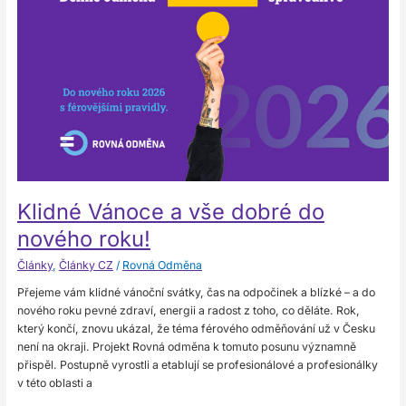
do
nového
roku!
Klidné Vánoce a vše dobré do
nového roku!
Články
,
Články CZ
/
Rovná Odměna
Přejeme vám klidné vánoční svátky, čas na odpočinek a blízké – a do
nového roku pevné zdraví, energii a radost z toho, co děláte. Rok,
který končí, znovu ukázal, že téma férového odměňování už v Česku
není na okraji. Projekt Rovná odměna k tomuto posunu významně
přispěl. Postupně vyrostli a etablují se profesionálové a profesionálky
v této oblasti a