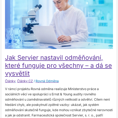
odměňování,
které
funguje
pro
všechny
–
a
dá
se
vysvětlit
Jak Servier nastavil odměňování,
které funguje pro všechny – a dá se
vysvětlit
Články
,
Články CZ
/
Rovná Odměna
V rámci projektu Rovná odměna realizuje Ministerstvo práce a
sociálních věcí ve spolupráci s Ernst & Young audity rovného
odměňování u zaměstnavatelů různých velikostí a odvětví. Cílem není
hledání chyb, ale poskytnutí zpětné vazby: ukázat, jak systém
odměňování skutečně funguje, kde mohou vznikat zbytečné nerovnosti
a jak je odstranit. Farmaceutická společnost Servier, s. r. o., patří