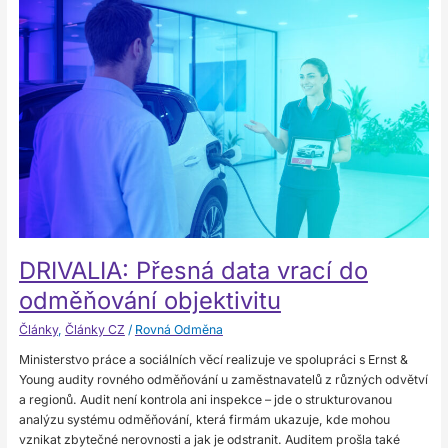
DRIVALIA:
Přesná
data
vrací
do
odměňování
objektivitu
DRIVALIA: Přesná data vrací do
odměňování objektivitu
Články
,
Články CZ
/
Rovná Odměna
Ministerstvo práce a sociálních věcí realizuje ve spolupráci s Ernst &
Young audity rovného odměňování u zaměstnavatelů z různých odvětví
a regionů. Audit není kontrola ani inspekce – jde o strukturovanou
analýzu systému odměňování, která firmám ukazuje, kde mohou
vznikat zbytečné nerovnosti a jak je odstranit. Auditem prošla také