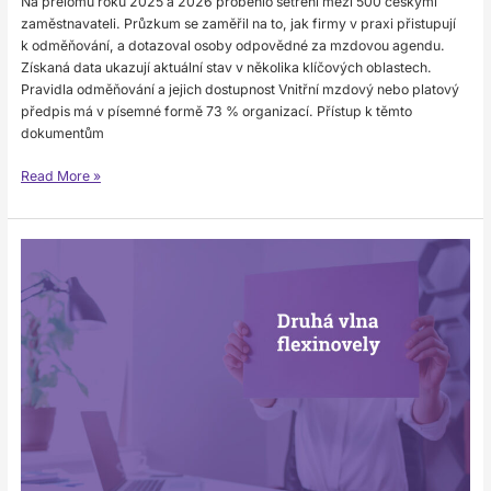
Na přelomu roku 2025 a 2026 proběhlo šetření mezi 500 českými
zaměstnavateli. Průzkum se zaměřil na to, jak firmy v praxi přistupují
k odměňování, a dotazoval osoby odpovědné za mzdovou agendu.
Získaná data ukazují aktuální stav v několika klíčových oblastech.
Pravidla odměňování a jejich dostupnost Vnitřní mzdový nebo platový
předpis má v písemné formě 73 % organizací. Přístup k těmto
dokumentům
Read More »
Druhá
vlna
flexinovely:
Co
se
změnilo
od
ledna
2026?