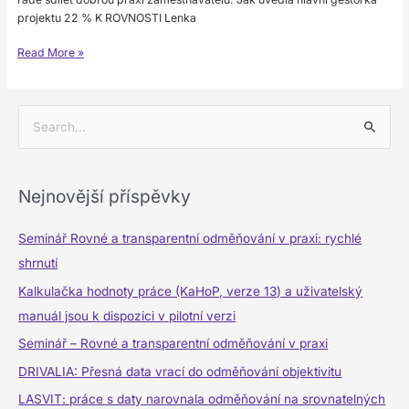
projektu 22 % K ROVNOSTI Lenka
Read More »
V
y
h
Nejnovější příspěvky
l
e
Seminář Rovné a transparentní odměňování v praxi: rychlé
d
shrnutí
a
Kalkulačka hodnoty práce (KaHoP, verze 13) a uživatelský
t
manuál jsou k dispozici v pilotní verzi
p
Seminář – Rovné a transparentní odměňování v praxi
r
DRIVALIA: Přesná data vrací do odměňování objektivitu
o
LASVIT: práce s daty narovnala odměňování na srovnatelných
: