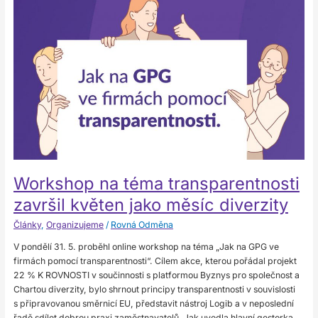
téma
transparentnosti
završil
květen
jako
měsíc
diverzity
Workshop na téma transparentnosti
završil květen jako měsíc diverzity
Články
,
Organizujeme
/
Rovná Odměna
V pondělí 31. 5. proběhl online workshop na téma „Jak na GPG ve
firmách pomocí transparentnosti“. Cílem akce, kterou pořádal projekt
22 % K ROVNOSTI v součinnosti s platformou Byznys pro společnost a
Chartou diverzity, bylo shrnout principy transparentnosti v souvislosti
s připravovanou směrnicí EU, představit nástroj Logib a v neposlední
řadě sdílet dobrou praxi zaměstnavatelů. Jak uvedla hlavní gestorka