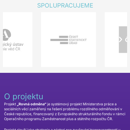
SPOLUPRACUJEME
O projektu
Projekt
„Rovná odměna“
je systémový projekt Ministerstva práce a
sociálních věcí zaměřený na řešení problému rozdílného odměňování v
České republice, financovaný z Evropského strukturálního fondu v rámci
Operačního programu Zaměstnanost plus a státního rozpočtu ČR.
Projekt slouží jako strategie a nástroj pro zvyšování transparentnosti v