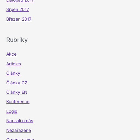
Listopad 2017
Srpen 2017
Březen 2017
Rubriky
Akce
Articles
Články
Články CZ
Články EN
Konference
Logib
Napsali o nás
Nezařazené
Organizujeme