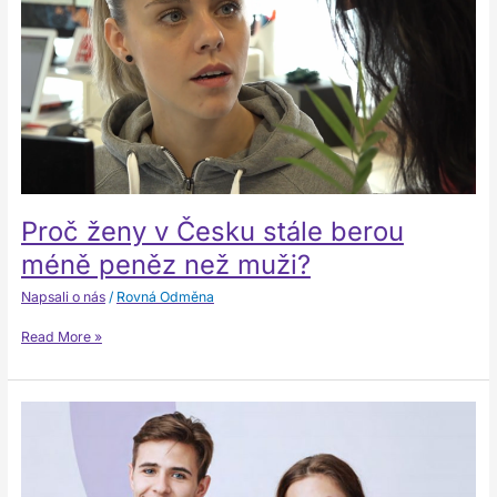
stále
berou
méně
peněz
než
muži?
Proč ženy v Česku stále berou
méně peněz než muži?
Napsali o nás
/
Rovná Odměna
Read More »
Svářečka
není
označení
jen