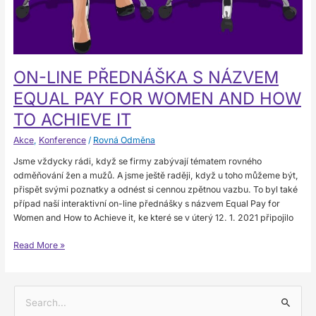
ON-LINE PŘEDNÁŠKA S NÁZVEM
EQUAL PAY FOR WOMEN AND HOW
TO ACHIEVE IT
Akce
,
Konference
/
Rovná Odměna
Jsme vždycky rádi, když se firmy zabývají tématem rovného
odměňování žen a mužů. A jsme ještě raději, když u toho můžeme být,
přispět svými poznatky a odnést si cennou zpětnou vazbu. To byl také
případ naší interaktivní on-line přednášky s názvem Equal Pay for
Women and How to Achieve it, ke které se v úterý 12. 1. 2021 připojilo
Read More »
V