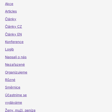
Akce
Articles
Články
Články CZ
Články EN
Konference
Logib
Napsali o nás
Nezařazené
Organizujeme
Různé
Směrnice
Účastníme se
vydáváme
Ženy, muži, peníze