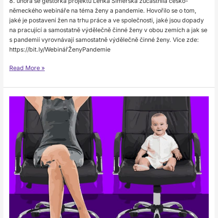
8. února se gestorka projektu Lenka Simerská zúčastnila česko-
německého webináře na téma ženy a pandemie. Hovořilo se o tom,
jaké je postavení žen na trhu práce a ve společnosti, jaké jsou dopady
na pracující a samostatně výdělečně činné ženy v obou zemích a jak se
s pandemií vyrovnávají samostatně výdělečně činné ženy. Více zde:
https://bit.ly/WebinářŽenyPandemie
Read More »
ON-
LINE
PŘEDNÁŠKA
S NÁZVEM
EQUAL
PAY
FOR
WOMEN
AND
HOW
TO
ACHIEVE
IT