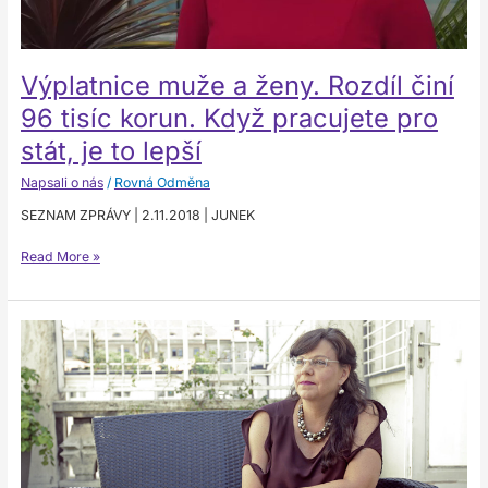
pracujete
pro
stát,
Výplatnice muže a ženy. Rozdíl činí
je
to
96 tisíc korun. Když pracujete pro
lepší
stát, je to lepší
Napsali o nás
/
Rovná Odměna
SEZNAM ZPRÁVY | 2.11.2018 | JUNEK
Read More »
Všechny
Evropanky
od
soboty
„příjdou
o
peníze“.
Češky