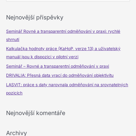
y
h
Nejnovější příspěvky
l
e
Seminář Rovné a transparentní odměňování v praxi: rychlé
d
shrnutí
a
Kalkulačka hodnoty práce (KaHoP, verze 13) a uživatelský
t
manuál jsou k dispozici v pilotní verzi
p
Seminář – Rovné a transparentní odměňování v praxi
r
DRIVALIA: Přesná data vrací do odměňování objektivitu
o
LASVIT: práce s daty narovnala odměňování na srovnatelných
:
pozicích
Nejnovější komentáře
Archivy