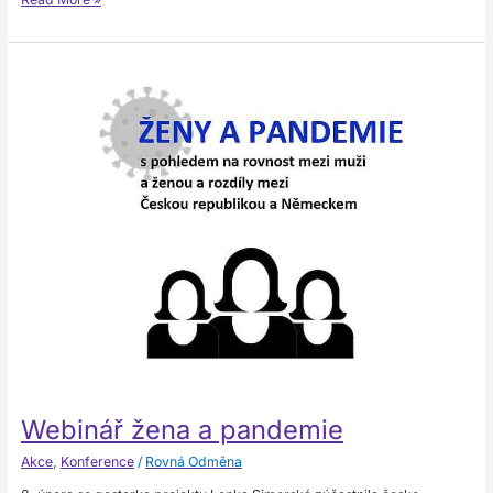
Webinář
žena
a
pandemie
Webinář žena a pandemie
Akce
,
Konference
/
Rovná Odměna