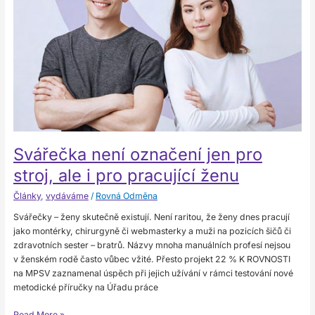
pro
stroj,
ale
i
pro
pracující
ženu
Svářečka není označení jen pro
stroj, ale i pro pracující ženu
Články
,
vydáváme
/
Rovná Odměna
Svářečky – ženy skutečně existují. Není raritou, že ženy dnes pracují
jako montérky, chirurgyně či webmasterky a muži na pozicích šičů či
zdravotních sester – bratrů. Názvy mnoha manuálních profesí nejsou
v ženském rodě často vůbec vžité. Přesto projekt 22 % K ROVNOSTI
na MPSV zaznamenal úspěch při jejich užívání v rámci testování nové
metodické příručky na Úřadu práce
Read More »