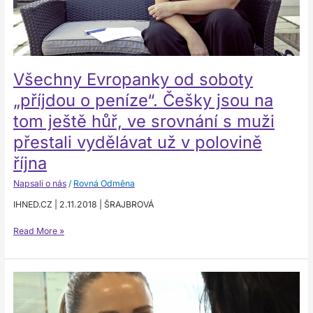
jsou
na
tom
ještě
hůř,
Všechny Evropanky od soboty
ve
srovnání
„příjdou o peníze“. Češky jsou na
s muži
tom ještě hůř, ve srovnání s muži
přestali
vydělávat
přestali vydělávat už v polovině
už
října
v polovině
října
Napsali o nás
/
Rovná Odměna
IHNED.CZ | 2.11.2018 | ŠRAJBROVÁ
Read More »
Proč
ženy
v Česku