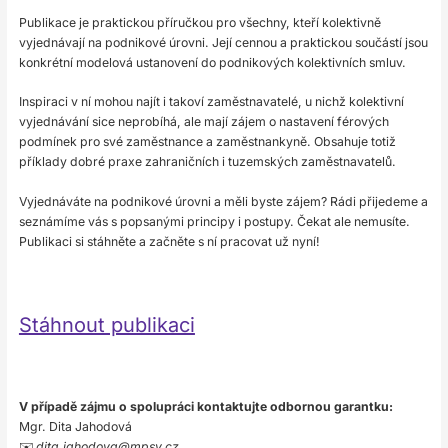
Publikace je praktickou příručkou pro všechny, kteří kolektivně
vyjednávají na podnikové úrovni. Její cennou a praktickou součástí jsou
konkrétní modelová ustanovení do podnikových kolektivních smluv.
Inspiraci v ní mohou najít i takoví zaměstnavatelé, u nichž kolektivní
vyjednávání sice neprobíhá, ale mají zájem o nastavení férových
podmínek pro své zaměstnance a zaměstnankyně. Obsahuje totiž
příklady dobré praxe zahraničních i tuzemských zaměstnavatelů.
Vyjednáváte na podnikové úrovni a měli byste zájem? Rádi přijedeme a
seznámíme vás s popsanými principy i postupy. Čekat ale nemusíte.
Publikaci si stáhněte a začněte s ní pracovat už nyní!
Stáhnout publikaci
V případě zájmu o spolupráci kontaktujte odbornou garantku:
Mgr. Dita Jahodová
✉️
dita.jahodova@mpsv.cz