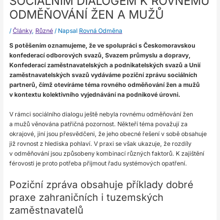
SOCIÁLNÍM DIALOGEM K ROVNÉMU
ODMĚŇOVÁNÍ ŽEN A MUŽŮ
/
Články
,
Různé
/ Napsal
Rovná Odměna
S potěšením oznamujeme, že ve spolupráci s Českomoravskou
konfederací odborových svazů, Svazem průmyslu a dopravy,
Konfederací zaměstnavatelských a podnikatelských svazů a Unií
zaměstnavatelských svazů vydáváme poziční zprávu sociálních
partnerů, čímž otevíráme téma rovného odměňování žen a mužů
v kontextu kolektivního vyjednávání na podnikové úrovni.
V rámci sociálního dialogu ještě nebyla rovnému odměňování žen
a mužů věnována patřičná pozornost. Někteří téma považují za
okrajové, jiní jsou přesvědčeni, že jeho obecné řešení v sobě obsahuje
již rovnost z hlediska pohlaví. V praxi se však ukazuje, že rozdíly
v odměňování jsou způsobeny kombinací různých faktorů. K zajištění
férovosti je proto potřeba přijmout řadu systémových opatření.
Poziční zpráva obsahuje příklady dobré
praxe zahraničních i tuzemských
zaměstnavatelů