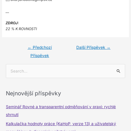
__
ZDROJ:
22 % K ROVNOSTI
←
Předchozí
Další Příspěvek
→
Příspěvek
V
y
h
Nejnovější příspěvky
l
e
Seminář Rovné a transparentní odměňování v praxi: rychlé
d
shrnutí
a
Kalkulačka hodnoty práce (KaHoP, verze 13) a uživatelský
t