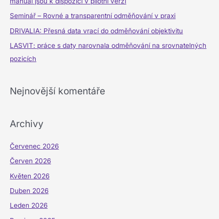
manuál jsou k dispozici v pilotní verzi
p
Seminář – Rovné a transparentní odměňování v praxi
r
DRIVALIA: Přesná data vrací do odměňování objektivitu
o
LASVIT: práce s daty narovnala odměňování na srovnatelných
:
pozicích
Nejnovější komentáře
Archivy
Červenec 2026
Červen 2026
Květen 2026
Duben 2026
Leden 2026