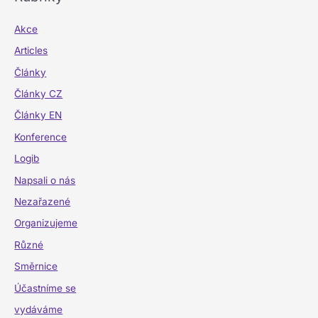
Akce
Articles
Články
Články CZ
Články EN
Konference
Logib
Napsali o nás
Nezařazené
Organizujeme
Různé
Směrnice
Účastníme se
vydáváme