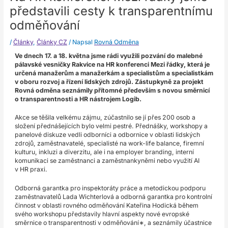
představili cesty k transparentnímu
odměňování
/
Články
,
Články CZ
/ Napsal
Rovná Odměna
Ve dnech 17. a 18. května jsme rádi využili pozvání do malebné
pálavské vesničky Rakvice na HR konferenci Mezi řádky, která je
určená manažerům a manažerkám a specialistům a specialistkám
v oboru rozvoj a řízení lidských zdrojů. Zástupkyně za projekt
Rovná odměna seznámily přítomné především s novou směrnicí
o transparentnosti a HR nástrojem Logib.
Akce se těšila velkému zájmu, zúčastnilo se jí přes 200 osob a
složení přednášejících bylo velmi pestré. Přednášky, workshopy a
panelové diskuze vedli odborníci a odbornice v oblasti lidských
zdrojů, zaměstnavatelé, specialisté na work-life balance, firemní
kulturu, inkluzi a diverzitu, ale i na employer branding, interní
komunikaci se zaměstnanci a zaměstnankyněmi nebo využití AI
v HR praxi.
Odborná garantka pro inspektoráty práce a metodickou podporu
zaměstnavatelů Lada Wichterlová a odborná garantka pro kontrolní
činnost v oblasti rovného odměňování Kateřina Hodická během
svého workshopu představily hlavní aspekty nové evropské
směrnice o transparentnosti v odměňování∗
, a seznámily účastnice