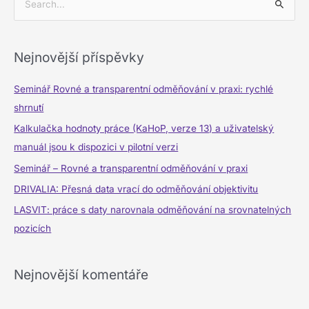
V
y
h
Nejnovější příspěvky
l
e
Seminář Rovné a transparentní odměňování v praxi: rychlé
d
shrnutí
a
Kalkulačka hodnoty práce (KaHoP, verze 13) a uživatelský
t
manuál jsou k dispozici v pilotní verzi
p
Seminář – Rovné a transparentní odměňování v praxi
r
DRIVALIA: Přesná data vrací do odměňování objektivitu
o
LASVIT: práce s daty narovnala odměňování na srovnatelných
:
pozicích
Nejnovější komentáře