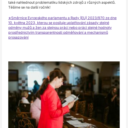
také nahlednout problematiku lidských zdrojů z různých aspektů.
Těšíme se na další ročník!
∗
Směrnice Evropského parlamentu a Rady (EU) 2023/970 ze dne
10. května 2023, kterou se posiluje uplatňování zásady stejné
odměny mužů a žen za stejnou práci nebo práci stejné hodnoty
prostřednictvím transparentnosti odměňování a mechanismů
prosazování