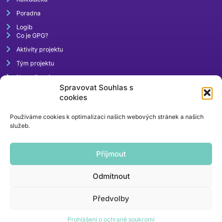
Poradna
Logib
Co je GPG?
Aktivity projektu
Tým projektu
Napsali o nás
Spravovat Souhlas s
Akce
cookies
Používáme cookies k optimalizaci našich webových stránek a našich
služeb.
Příjmout
Odmítnout
rovnaodmena@mpsv.cz
Předvolby
kontaktní email
Prohlášení o ochraně soukromí
© 2024 | webdesign
mi-ma.cz
/ kódování
khoder.cz