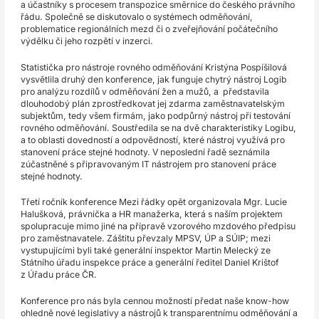
a účastníky s procesem transpozice směrnice do českého právního
řádu. Společně se diskutovalo o systémech odměňování,
problematice regionálních mezd či o zveřejňování počátečního
výdělku či jeho rozpětí v inzerci.
Statistička pro nástroje rovného odměňování Kristýna Pospíšilová
vysvětlila druhý den konference, jak funguje chytrý nástroj Logib
pro analýzu rozdílů v odměňování žen a mužů, a představila
dlouhodobý plán zprostředkovat jej zdarma zaměstnavatelským
subjektům, tedy všem firmám, jako podpůrný nástroj při testování
rovného odměňování. Soustředila se na dvě charakteristiky Logibu,
a to oblasti dovedností a odpovědností, které nástroj využívá pro
stanovení práce stejné hodnoty. V neposlední řadě seznámila
zúčastněné s připravovaným IT nástrojem pro stanovení práce
stejné hodnoty.
Třetí ročník konference Mezi řádky opět organizovala Mgr. Lucie
Halušková, právnička a HR manažerka, která s naším projektem
spolupracuje mimo jiné na přípravě vzorového mzdového předpisu
pro zaměstnavatele. Záštitu převzaly MPSV, ÚP a SÚIP; mezi
vystupujícími byli také generální inspektor Martin Melecký ze
Státního úřadu inspekce práce a generální ředitel Daniel Krištof
z Úřadu práce ČR.
Konference pro nás byla cennou možností předat naše know-how
ohledně nové legislativy a nástrojů k transparentnímu odměňování a