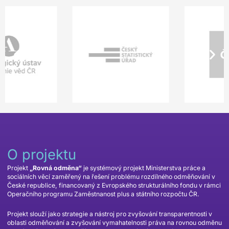
O projektu
Projekt
„Rovná odměna“
je systémový projekt Ministerstva práce a
sociálních věcí zaměřený na řešení problému rozdílného odměňování v
České republice, financovaný z Evropského strukturálního fondu v rámci
Operačního programu Zaměstnanost plus a státního rozpočtu ČR.
Projekt slouží jako strategie a nástroj pro zvyšování transparentnosti v
oblasti odměňování a zvyšování vymahatelnosti práva na rovnou odměnu