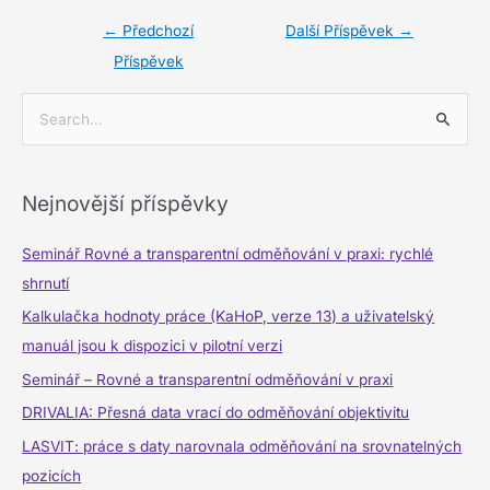
←
Předchozí
Další Příspěvek
→
Příspěvek
V
y
h
Nejnovější příspěvky
l
e
Seminář Rovné a transparentní odměňování v praxi: rychlé
d
shrnutí
a
Kalkulačka hodnoty práce (KaHoP, verze 13) a uživatelský
t
manuál jsou k dispozici v pilotní verzi
p
Seminář – Rovné a transparentní odměňování v praxi
r
DRIVALIA: Přesná data vrací do odměňování objektivitu
o
LASVIT: práce s daty narovnala odměňování na srovnatelných
:
pozicích