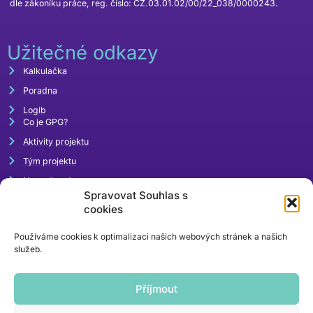
dle zákoníku práce, reg. číslo: CZ.03.01.02/00/22_038/0000243.
Užitečné odkazy
Kalkulačka
Poradna
Logib
Co je GPG?
Aktivity projektu
Tým projektu
Napsali o nás
Spravovat Souhlas s
Akce
cookies
Používáme cookies k optimalizaci našich webových stránek a našich
služeb.
Příjmout