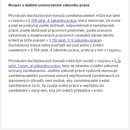
Rozpor s dalšími ustanoveními zákoníku práce
Přiznávání docházkových bonusů zaměstnavatelem může být také
v rozporu s
§ 109 odst. 4 zákoníku práce
, který stanovuje, že mzda
a plat se poskytují podle složitosti, odpovědnosti a namáhavosti
práce, podle obtížnosti pracovních podmínek, podle pracovní
výkonnosti a dosahovaných pracovních výsledků (obsah těchto
kritérií je blíže popsán v
§ 110 odst. 3–5 zákoníku práce
).
Docházkový bonus nelze podřadit ani pod jedno z kritérií
uvedených v § 109 odst. 4 zákoníku práce, proto je s ním v rozporu.
Přiznávání docházkových bonusů může být rovněž v rozporu s
§ 1a
odst. 1 písm. a) zákoníku práce
, tedy se zásadou zvláštní zákonné
ochrany zaměstnance. Jestliže zákoník práce výslovně stanovuje
zaměstnavatelům povinnost omluvit nepřítomnost zaměstnanců ze
stanovených důvodů, není možné, aby zaměstnavatel trestal
zaměstnance za to, že využijí svého práva a nepřijdou do
zaměstnání v daný den, kdy jim svědčí překážka v práci.