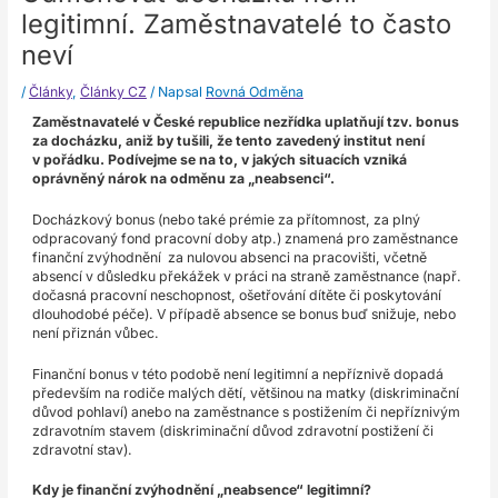
legitimní. Zaměstnavatelé to často
neví
/
Články
,
Články CZ
/ Napsal
Rovná Odměna
Zaměstnavatelé v České republice nezřídka uplatňují tzv. bonus
za docházku, aniž by tušili, že tento zavedený institut není
v pořádku. Podívejme se na to, v jakých situacích vzniká
oprávněný nárok na odměnu za „neabsenci“.
Docházkový bonus (nebo také prémie za přítomnost, za plný
odpracovaný fond pracovní doby atp.) znamená pro zaměstnance
finanční zvýhodnění za nulovou absenci na pracovišti, včetně
absencí v důsledku překážek v práci na straně zaměstnance (např.
dočasná pracovní neschopnost, ošetřování dítěte či poskytování
dlouhodobé péče). V případě absence se bonus buď snižuje, nebo
není přiznán vůbec.
Finanční bonus v této podobě není legitimní a nepříznivě dopadá
především na rodiče malých dětí, většinou na matky (diskriminační
důvod pohlaví) anebo na zaměstnance s postižením či nepříznivým
zdravotním stavem (diskriminační důvod zdravotní postižení či
zdravotní stav).
Kdy je finanční zvýhodnění „neabsence“ legitimní?