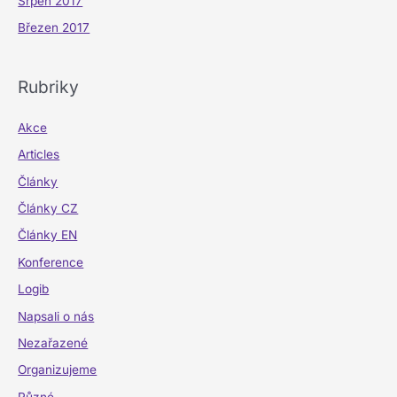
Srpen 2017
Březen 2017
Rubriky
Akce
Articles
Články
Články CZ
Články EN
Konference
Logib
Napsali o nás
Nezařazené
Organizujeme
Různé