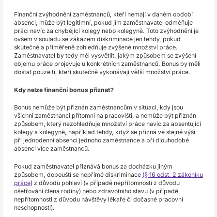
Finanční zvýhodnění zaměstnanců, kteří nemají v daném období
absenci, může být legitimní, pokud jím zaměstnavatel odměňuje
práci navíc za chybějící kolegy nebo kolegyně. Toto zvýhodnění je
ovšem v souladu se zákazem diskriminace jen tehdy, pokud
skutečně a přiměřeně zohledňuje zvýšené množství práce.
Zaměstnavatel by tedy měl vysvětlit, jakým způsobem se zvýšení
objemu práce projevuje u konkrétních zaměstnanců. Bonus by měli
dostat pouze ti, kteří skutečně vykonávají větší množství práce.
Kdy nelze finanční bonus přiznat?
Bonus nemůže být přiznán zaměstnancům v situaci, kdy jsou
všichni zaměstnanci přítomni na pracovišti, a nemůže být přiznán
způsobem, který nezohledňuje množství práce navíc za absentující
kolegy a kolegyně, například tehdy, když se přizná ve stejné výši
při jednodenní absenci jednoho zaměstnance a při dlouhodobé
absenci více zaměstnanců.
Pokud zaměstnavatel přiznává bonus za docházku jiným
způsobem, dopouští se nepřímé diskriminace
(§ 16 odst. 2 zákoníku
práce
) z důvodu pohlaví (v případě nepřítomnosti z důvodu
ošetřování člena rodiny) nebo zdravotního stavu (v případě
nepřítomnosti z důvodu návštěvy lékaře či dočasné pracovní
neschopnosti).