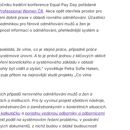
o ročníku tradiční konference Equal Pay Day pořádané
Professional Women ČR
. Akce opět otevřela prostor pro
lení dobré praxe v oblasti rovného odměňování. Účastníci
 podmínkou pro férové odměňování mužů a žen je
tupnost informací o odměňování, přehlednější systém a
okládá, že víme, co je
stejná práce, případně práce
systémové úrovni. A to je právě jednou z klíčových aktivit
oření teoretického a systémového základu v oblasti
ly být vidět a slyšet
,“ vysvětluje Petra Sofie Haken,
zuje přitom na nejnovější studii projektu „Co víme
lních případů nerovného odměňování mužů a žen a
a institucích. Pro ty vyvinul projekt efektivní nástroje,
aměstnancům a zaměstnankyním v konkrétních situacích.
 kalkulačku
a
poradnu
vedenou odborníky a odbornicemi
jekt podílí na systémovém řešení problému, v poslední
kých dokumentů, z nichž budou v blízké budoucnosti