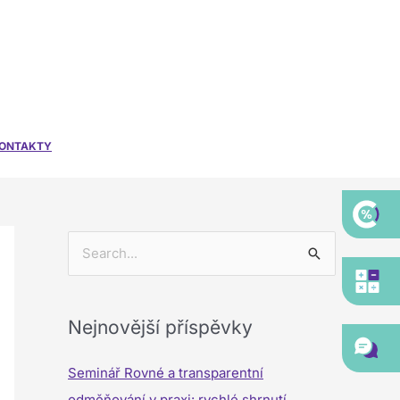
ONTAKTY
V
y
h
Nejnovější příspěvky
l
e
Seminář Rovné a transparentní
d
odměňování v praxi: rychlé shrnutí