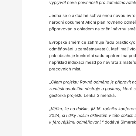
vyplývat nové povinnosti pro zaměstnavatel
Jedná se o aktuálně schválenou novou evro
národní dokument Akční plán rovného odměňo
připravován s ohledem na znění návrhu směr
Evropská směrnice zahrnuje řadu praktických 
odměňování u zaměstnavatelů, kteří mají v
pak obsahuje konkrétní sadu opatření na pod
například indexaci mezd po návratu z mateřs
pracovních míst.
„
Cílem projektu Rovná odměna je připravit na
zaměstnavatelům nástroje a postupy, které 
gestorka projektu Lenka Simerská.
„Věřím, že na dalším, již 15. ročníku konfere
2024, si i díky našim aktivitám v této oblas
k férovějšímu odměňovaní,“
dodává Simersk