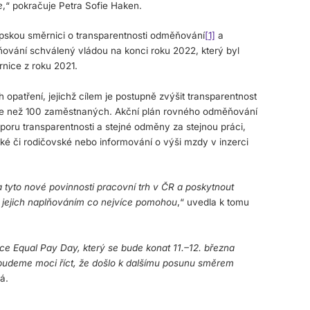
e
,“ pokračuje Petra Sofie Haken.
pskou směrnici o transparentnosti odměňování
[1]
a
vání schválený vládou na konci roku 2022, který byl
nice z roku 2021.
opatření, jejichž cílem je postupně zvýšit transparentnost
íce než 100 zaměstnaných. Akční plán rovného odměňování
poru transparentnosti a stejné odměny za stejnou práci,
ké či rodičovské nebo informování o výši mzdy v inzerci
 tyto nové povinnosti pracovní trh v ČR a poskytnout
s jejich naplňováním co nejvíce pomohou
,“ uvedla k tomu
nce
Equal Pay Day
, který se bude konat 11.–12. března
ti budeme moci říct, že došlo k dalšímu posunu směrem
á.