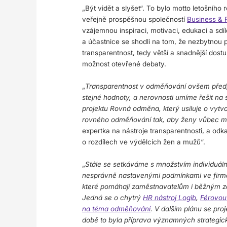
„Být vidět a slyšet“. To bylo motto letošníh
veřejně prospěšnou společností
Business & 
vzájemnou inspiraci, motivaci, edukaci a sdí
a účastnice se shodli na tom, že nezbytnou
transparentnost, tedy větší a snadnější dos
možnost otevřené debaty.
„
Transparentnost v odměňování ovšem předp
stejné hodnoty, a nerovnosti umíme řešit na 
projektu Rovná odměna, který usiluje o vytv
rovného odměňování tak, aby ženy vůbec moh
expertka na nástroje transparentnosti, a odka
o rozdílech ve výdělcích žen a mužů“.
„
Stále se setkáváme s množstvím individuá
nesprávně nastavenými podmínkami ve firmách 
které pomáhají zaměstnavatelům i běžným z
Jedná se o chytrý
HR nástroj Logib
,
Férovou
na téma odměňování
. V dalším plánu se pro
době to byla příprava významných strategic