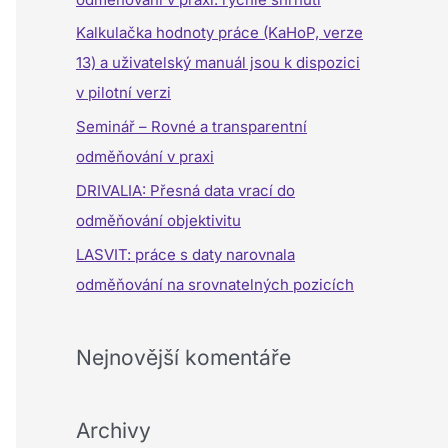
a
Kalkulačka hodnoty práce (KaHoP, verze
t
13) a uživatelský manuál jsou k dispozici
p
v pilotní verzi
r
Seminář – Rovné a transparentní
o
odměňování v praxi
:
DRIVALIA: Přesná data vrací do
odměňování objektivitu
LASVIT: práce s daty narovnala
odměňování na srovnatelných pozicích
Nejnovější komentáře
Archivy