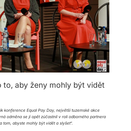
 to, aby ženy mohly být vidět
ík konference Equal Pay Day, největší tuzemské akce
á odměna se jí opět zúčastnil v roli odborného partnera
na tom, abyste mohly být vidět a slyšet“.