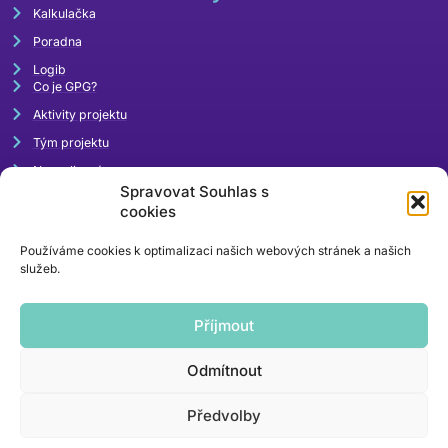
Kalkulačka
Poradna
Logib
Co je GPG?
Aktivity projektu
Tým projektu
Napsali o nás
Spravovat Souhlas s
Akce
cookies
Používáme cookies k optimalizaci našich webových stránek a našich
služeb.
Příjmout
Odmítnout
rovnaodmena@mpsv.cz
Předvolby
kontaktní email