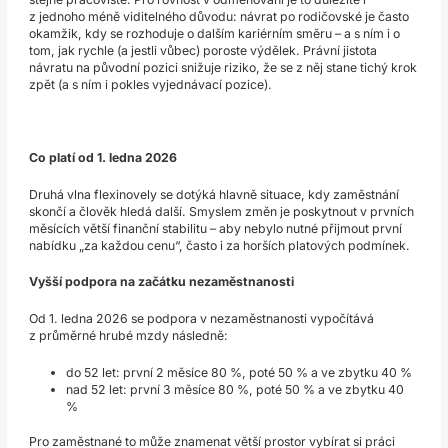
z jednoho méně viditelného důvodu: návrat po rodičovské je často
okamžik, kdy se rozhoduje o dalším kariérním směru – a s ním i o
tom, jak rychle (a jestli vůbec) poroste výdělek. Právní jistota
návratu na původní pozici snižuje riziko, že se z něj stane tichý krok
zpět (a s ním i pokles vyjednávací pozice).
Co platí od 1. ledna 2026
Druhá vlna flexinovely se dotýká hlavně situace, kdy zaměstnání
skončí a člověk hledá další. Smyslem změn je poskytnout v prvních
měsících větší finanční stabilitu – aby nebylo nutné přijmout první
nabídku „za každou cenu“, často i za horších platových podmínek.
Vyšší podpora na začátku nezaměstnanosti
Od 1. ledna 2026 se podpora v nezaměstnanosti vypočítává
z průměrné hrubé mzdy následně:
do 52 let: první 2 měsíce 80 %, poté 50 % a ve zbytku 40 %
nad 52 let: první 3 měsíce 80 %, poté 50 % a ve zbytku 40
%
Pro zaměstnané to může znamenat větší prostor vybírat si práci