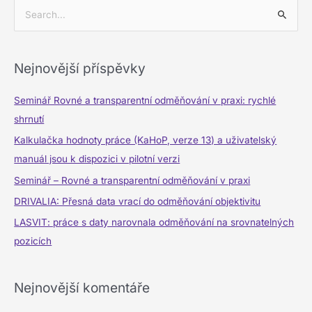
V
y
h
Nejnovější příspěvky
l
e
Seminář Rovné a transparentní odměňování v praxi: rychlé
d
shrnutí
a
Kalkulačka hodnoty práce (KaHoP, verze 13) a uživatelský
t
manuál jsou k dispozici v pilotní verzi
p
Seminář – Rovné a transparentní odměňování v praxi
r
DRIVALIA: Přesná data vrací do odměňování objektivitu
o
LASVIT: práce s daty narovnala odměňování na srovnatelných
:
pozicích
Nejnovější komentáře