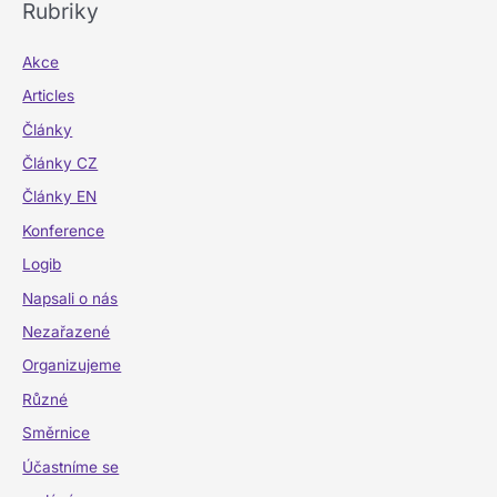
Rubriky
Akce
Articles
Články
Články CZ
Články EN
Konference
Logib
Napsali o nás
Nezařazené
Organizujeme
Různé
Směrnice
Účastníme se