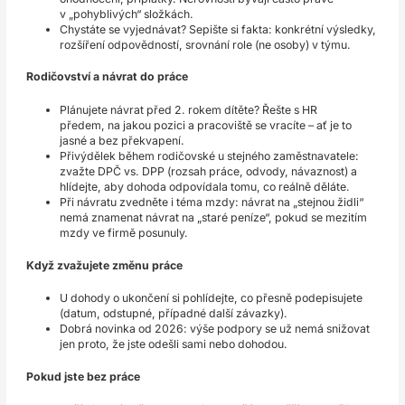
v „pohyblivých“ složkách.
Chystáte se vyjednávat? Sepište si fakta: konkrétní výsledky,
rozšíření odpovědností, srovnání role (ne osoby) v týmu.
Rodičovství a návrat do práce
Plánujete návrat před 2. rokem dítěte? Řešte s HR
předem, na jakou pozici a pracoviště se vracíte – ať je to
jasné a bez překvapení.
Přivýdělek během rodičovské u stejného zaměstnavatele:
zvažte DPČ vs. DPP (rozsah práce, odvody, návaznost) a
hlídejte, aby dohoda odpovídala tomu, co reálně děláte.
Při návratu zvedněte i téma mzdy: návrat na „stejnou židli“
nemá znamenat návrat na „staré peníze“, pokud se mezitím
mzdy ve firmě posunuly.
Když zvažujete změnu práce
U dohody o ukončení si pohlídejte, co přesně podepisujete
(datum, odstupné, případné další závazky).
Dobrá novinka od 2026: výše podpory se už nemá snižovat
jen proto, že jste odešli sami nebo dohodou.
Pokud jste bez práce