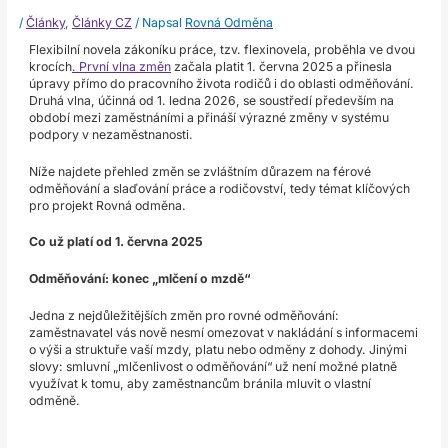
/
Články
,
Články CZ
/ Napsal
Rovná Odměna
Flexibilní novela zákoníku práce, tzv. flexinovela, proběhla ve dvou
krocích
. První vlna změn
začala platit 1. června 2025 a přinesla
úpravy přímo do pracovního života rodičů i do oblasti odměňování.
Druhá vlna, účinná od 1. ledna 2026, se soustředí především na
období mezi zaměstnáními a přináší výrazné změny v systému
podpory v nezaměstnanosti.
Níže najdete přehled změn se zvláštním důrazem na férové
odměňování a slaďování práce a rodičovství, tedy témat klíčových
pro projekt Rovná odměna.
Co už platí od 1. června 2025
Odměňování: konec „mlčení o mzdě“
Jedna z nejdůležitějších změn pro rovné odměňování:
zaměstnavatel vás nově nesmí omezovat v nakládání s informacemi
o výši a struktuře vaší mzdy, platu nebo odměny z dohody. Jinými
slovy: smluvní „mlčenlivost o odměňování“ už není možné platně
využívat k tomu, aby zaměstnancům bránila mluvit o vlastní
odměně.