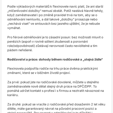
Podle výkladových materiálů k flexinovele navíc platí, že ani starší
„mlčenlivostní doložky“ nemusí obstát. Potíž nastává hlavně tehdy,
když zaměstnavatel i po změně pravidel trvá na tom, aby se o
odměňování nemluvilo, a dál takové „doložky“ prosazuje nebo
„nechává viset“ ve smlouvách bez jasného ujištění, že je nebude
vymáhat.
Pro férové odměňování je to zásadní posun: bez možnosti mluvit o
penězích (aspoň v rovině sdílení zkušenosti a porovnání
role/odpovědností) zůstávají nerovnosti často neviditelné a tím
pádem neřešené.
Rodičovství a práce: dohody během rodičovské a „stejná židle“
Flexinovela podpořila rodiče na trhu práce dvěma praktickými
změnami, které se v běžném životě projeví.
Za prvé: pokud jste na rodičovské dovolené, můžete u stejného
zaměstnavatele nově dělat stejný druh práce na DPČ/DPP. To
pomáhá udržet kontakt s profesí i s firmou a neztratit návaznost na
kariéru.
Za druhé: pokud se vracíte z rodičovské před dosažením 2 let věku
dítěte, máte garantovaný návrat na původní pracovní pozici a
stejné pracoviště. Pro rovnost v odměňování je to důležité i