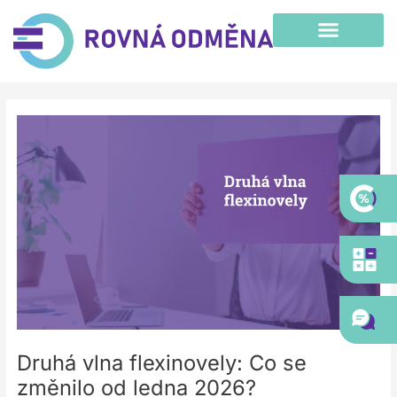
Přeskočit
na
obsah
Post
navigation
Druhá vlna flexinovely: Co se
změnilo od ledna 2026?