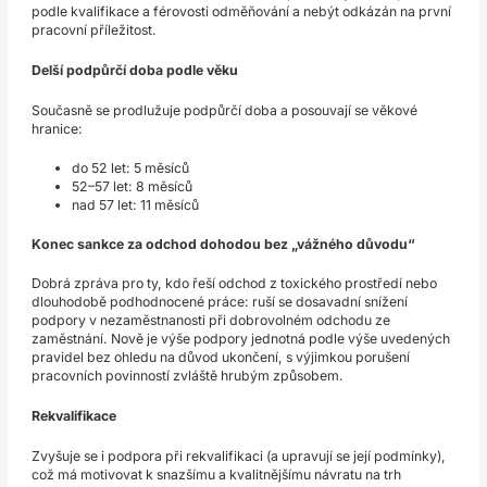
podle kvalifikace a férovosti odměňování a nebýt odkázán na první
pracovní příležitost.
Delší podpůrčí doba podle věku
Současně se prodlužuje podpůrčí doba a posouvají se věkové
hranice:
do 52 let: 5 měsíců
52–57 let: 8 měsíců
nad 57 let: 11 měsíců
Konec sankce za odchod dohodou bez „vážného důvodu“
Dobrá zpráva pro ty, kdo řeší odchod z toxického prostředí nebo
dlouhodobě podhodnocené práce: ruší se dosavadní snížení
podpory v nezaměstnanosti při dobrovolném odchodu ze
zaměstnání. Nově je výše podpory jednotná podle výše uvedených
pravidel bez ohledu na důvod ukončení, s výjimkou porušení
pracovních povinností zvláště hrubým způsobem.
Rekvalifikace
Zvyšuje se i podpora při rekvalifikaci (a upravují se její podmínky),
což má motivovat k snazšímu a kvalitnějšímu návratu na trh