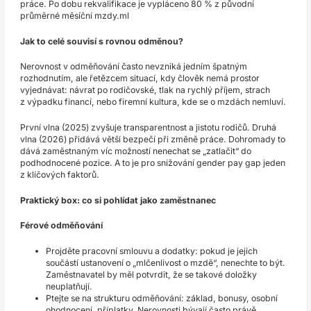
práce. Po dobu rekvalifikace je vypláceno 80 % z původní
průměrné měsíční mzdy.ml
Jak to celé souvisí s rovnou odměnou?
Nerovnost v odměňování často nevzniká jedním špatným
rozhodnutím, ale řetězcem situací, kdy člověk nemá prostor
vyjednávat: návrat po rodičovské, tlak na rychlý příjem, strach
z výpadku financí, nebo firemní kultura, kde se o mzdách nemluví.
První vlna (2025) zvyšuje transparentnost a jistotu rodičů. Druhá
vlna (2026) přidává větší bezpečí při změně práce. Dohromady to
dává zaměstnaným víc možností nenechat se „zatlačit“ do
podhodnocené pozice. A to je pro snižování gender pay gap jeden
z klíčových faktorů.
Praktický box: co si pohlídat jako zaměstnanec
Férové odměňování
Projděte pracovní smlouvu a dodatky: pokud je jejich
součástí ustanovení o „mlčenlivost o mzdě“, nenechte to být.
Zaměstnavatel by měl potvrdit, že se takové doložky
neuplatňují.
Ptejte se na strukturu odměňování: základ, bonusy, osobní
ohodnocení, příplatky. Nerovnosti bývají často právě