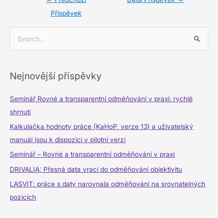
Příspěvek
V
y
h
Nejnovější příspěvky
l
e
Seminář Rovné a transparentní odměňování v praxi: rychlé
d
shrnutí
a
Kalkulačka hodnoty práce (KaHoP, verze 13) a uživatelský
t
manuál jsou k dispozici v pilotní verzi
p
Seminář – Rovné a transparentní odměňování v praxi
r
DRIVALIA: Přesná data vrací do odměňování objektivitu
o
LASVIT: práce s daty narovnala odměňování na srovnatelných
:
pozicích