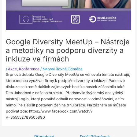
Google Diversity MeetUp – Nástroje
a metodiky na podporu diverzity a
inkluze ve firmách
/
Akce
,
Konference
/ Napsal
Rovná Odměna
Srpnová debata Google Diversity MeetUp se věnovala tématu nástrojů,
které mohou využívat firmy k podpoře diverzity a inkluze. Panelové
diskuze se kromě dalších zajímavých hostů a hostek zúčastnila také
Dita Jahodová z našeho projektu. Představila švýcarský analytický
nástroj Logib, který pomáhá odhalit nerovnosti v odměňování, a tím
mimo jiné zlepšit postavení žen na trhu práce. Na záznam se můžete
podívat zde: https://www.facebook.com/watch/?
v=355552789505890
←
Předchozí
Další Příspěvek
→