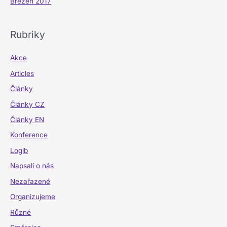
Březen 2017
Rubriky
Akce
Articles
Články
Články CZ
Články EN
Konference
Logib
Napsali o nás
Nezařazené
Organizujeme
Různé