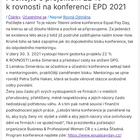
k rovnosti na konferenci EPD 2021
/
Články
,
Účastníme se
/ Napsal
Rovná Odměna
Počítejte s námi! To je název 7denní online konference Equal Pay Day,
na kterou se už dlouho těšíme a poctivě se připravujeme. Za jedenáct
let existence této akce ji totiž již podruhé zaštiťujeme naším know-how.
Kromě toho se také zapojíme jak do dopoledního bloku konference, tak
do odpoledního mentoringu.
V úterý 30. 3. 2021 vystoupí hlavní gestorka projektu 22 %
K ROVNOSTI Lenka Simerská a představí cesty ke snížení GPG.
S Lenskou Simerskou se účastnice a účastníci konference setkají také
v mentoringovém, praktičtěji zaměřeném bloku. Mentoringu se ujme
rovněž Petra Sofie Haken, která se bude věnovat otázce svobodné
volby povolání.
Ženy jsou často při svých vystoupeních ve firmách i v médiích
přerušovány, přehlíženy, méně respektovány a jejich názory často
nedostávají potřebnou váhu. A s tím pak nutně souvisí i finanční
podhodnocení jejich práce. „Letošní téma konference je zaměřené na
to, aby byly ženy víc slyšet a vidět a aby jejich názory více ovlivňovaly
dění ve firmách i ve společnosti“, říká prezidentka pořádající
organizace Business & Professional Women CR z.s.Lenka Šťastná.
Program konference najdete zde:
https://www.equalpayday.cz/