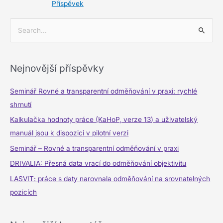
Příspěvek
V
y
h
Nejnovější příspěvky
l
e
Seminář Rovné a transparentní odměňování v praxi: rychlé
d
shrnutí
a
Kalkulačka hodnoty práce (KaHoP, verze 13) a uživatelský
t
manuál jsou k dispozici v pilotní verzi
p
Seminář – Rovné a transparentní odměňování v praxi
r
DRIVALIA: Přesná data vrací do odměňování objektivitu
o
LASVIT: práce s daty narovnala odměňování na srovnatelných
:
pozicích