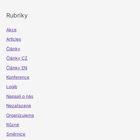
Rubriky
Akce
Articles
Články
Články CZ
Články EN
Konference
Logib
Napsali o nás
Nezařazené
Organizujeme
Různé
Směrnice