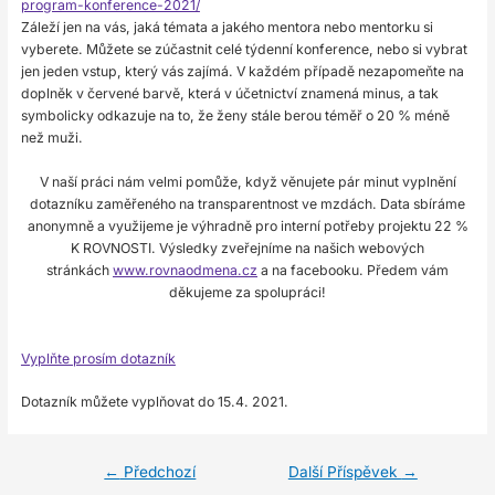
program-konference-2021/
Záleží jen na vás, jaká témata a jakého mentora nebo mentorku si
vyberete. Můžete se zúčastnit celé týdenní konference, nebo si vybrat
jen jeden vstup, který vás zajímá. V každém případě nezapomeňte na
doplněk v červené barvě, která v účetnictví znamená minus, a tak
symbolicky odkazuje na to, že ženy stále berou téměř o 20 % méně
než muži.
V naší práci nám velmi pomůže, když věnujete pár minut vyplnění
dotazníku zaměřeného na transparentnost ve mzdách. Data sbíráme
anonymně a využijeme je výhradně pro interní potřeby projektu 22 %
K ROVNOSTI. Výsledky zveřejníme na našich webových
stránkách
www.rovnaodmena.cz
a na facebooku. Předem vám
děkujeme za spolupráci!
Vyplňte prosím dotazník
Dotazník můžete vyplňovat do 15.4. 2021.
←
Předchozí
Další Příspěvek
→