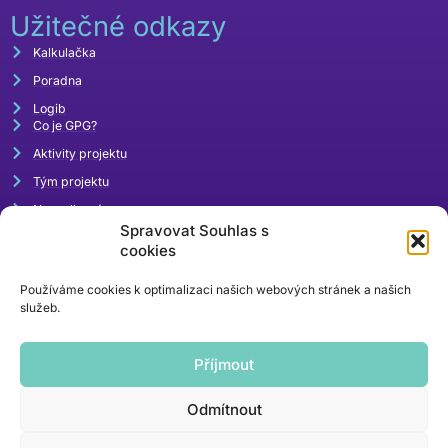
Užitečné odkazy
Kalkulačka
Poradna
Logib
Co je GPG?
Aktivity projektu
Tým projektu
Napsali o nás
Spravovat Souhlas s
Akce
cookies
Používáme cookies k optimalizaci našich webových stránek a našich
služeb.
Příjmout
Odmítnout
rovnaodmena@mpsv.cz