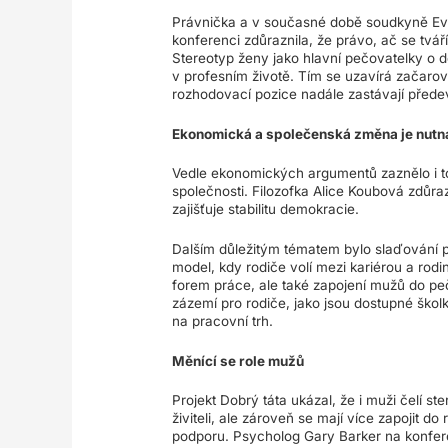
Právnička a v současné době soudkyně Ev
konferenci zdůraznila, že právo, ač se tvá
Stereotyp ženy jako hlavní pečovatelky o d
v profesním životě. Tím se uzavírá začarova
rozhodovací pozice nadále zastávají přede
Ekonomická a společenská změna je nutn
Vedle ekonomických argumentů zaznělo i to
společnosti. Filozofka Alice Koubová zdůraz
zajišťuje stabilitu demokracie.
Dalším důležitým tématem bylo slaďování pr
model, kdy rodiče volí mezi kariérou a rodin
forem práce, ale také zapojení mužů do pečo
zázemí pro rodiče, jako jsou dostupné školk
na pracovní trh.
Měnící se role mužů
Projekt Dobrý táta ukázal, že i muži čelí 
živiteli, ale zároveň se mají více zapojit do
podporu. Psycholog Gary Barker na konferenc