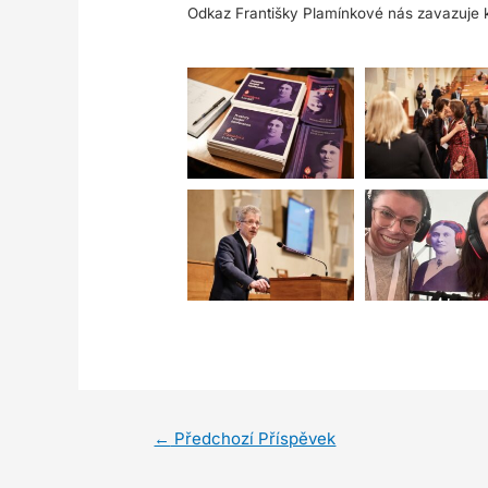
Odkaz Františky Plamínkové nás zavazuje k
←
Předchozí Příspěvek