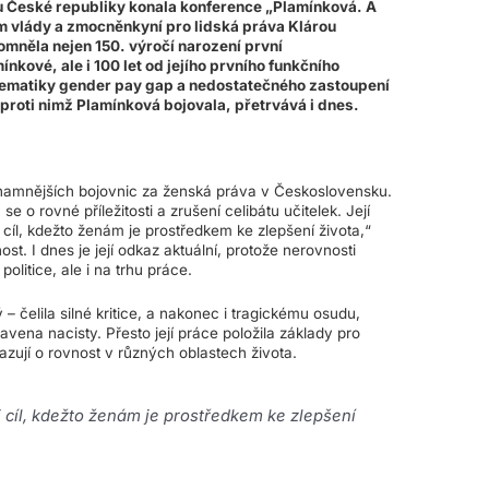
u České republiky konala konference „Plamínková. A
m vlády a zmocněnkyní pro lidská práva Klárou
mněla nejen 150. výročí narození první
kové, ale i 100 let od jejího prvního funkčního
lematiky gender pay gap a nedostatečného zastoupení
 proti nimž Plamínková bojovala, přetrvává i dnes.
znamnějších bojovnic za ženská práva v Československu.
 o rovné příležitosti a zrušení celibátu učitelek. Její
j cíl, kdežto ženám je prostředkem ke zlepšení života,“
ost. I dnes je její odkaz aktuální, protože nerovnosti
olitice, ale i na trhu práce.
– čelila silné kritice, a nakonec i tragickému osudu,
ena nacisty. Přesto její práce položila základy pro
zují o rovnost v různých oblastech života.
j cíl, kdežto ženám je prostředkem ke zlepšení