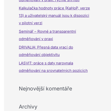
a
Kalkulačka hodnoty práce (KaHoP, verze
t
13) a uživatelský manuál jsou k dispozici
p
v pilotní verzi
r
Seminář – Rovné a transparentní
o
odměňování v praxi
:
DRIVALIA: Přesná data vrací do
odměňování objektivitu
LASVIT: práce s daty narovnala
odměňování na srovnatelných pozicích
Nejnovější komentáře
Archivy