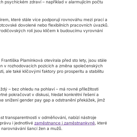
ich psychickém zdraví – například v alarmujícím počtu
firem, které stále více podporují rovnováhu mezi prací a
tcovské dovolené nebo flexibilních pracovních úvazků.
odičovských rolí jsou klíčem k budoucímu vyrovnání
Františka Plamínková otevírala před sto lety, jsou stále
en v rozhodovacích pozicích a změna společenských
, ale také klíčovými faktory pro prosperitu a stabilitu
aždý – bez ohledu na pohlaví – má rovné příležitosti
tné pokračovat v diskusi, hledat konkrétní řešení a
ke snížení gender pay gap a odstranění překážek, jimž
t transparentnosti v odměňování, nabízí nástroje
právu i jednotlivé
zaměstnance i zaměstnankyně
, které
 a narovnávání šancí žen a mužů.