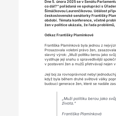
Dne 5. února 2025 se v Senátu Parlament
co dál?“ pořádaná ve spolupráci s Úřade
Šimáčkovou Laurenčíkovou. Událost připo
československé senátorky Františky Plamín
období. Témata konference, včetně prob
žen v politice ukázala, že řada problémů,
Odkaz Františky Plamínkové
Františka Plamínková byla jednou z nejvý
Prosazovala volební právo žen, zasazovala se
slavný výrok: „Muži politiku berou jako svů
vystihuje její snahu o spravedlivější společn
v postavení žen a mužů přetrvávají nejen v p
Její boj za rovnoprávnost nebyl jednoduchý 
když byla během druhé světové války poprav
budoucí generace žen, které se nadále zasa
„Muži politiku berou jako svů
života.“
Františka Plamínková