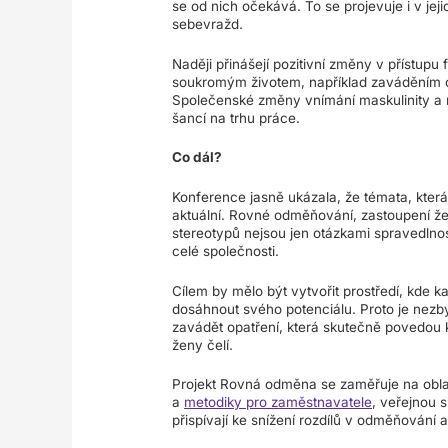
se od nich očekává. To se projevuje i v jej
sebevražd.
Naději přinášejí pozitivní změny v přístupu 
soukromým životem, například zaváděním o
Společenské změny vnímání maskulinity a r
šancí na trhu práce.
Co dál?
Konference jasně ukázala, že témata, která 
aktuální. Rovné odměňování, zastoupení ž
stereotypů nejsou jen otázkami spravedlnosti
celé společnosti.
Cílem by mělo být vytvořit prostředí, kde k
dosáhnout svého potenciálu. Proto je nezby
zavádět opatření, která skutečně povedou 
ženy čelí.
Projekt Rovná odměna se zaměřuje na oblas
a
metodiky pro zaměstnavatele
, veřejnou s
přispívají ke snížení rozdílů v odměňování