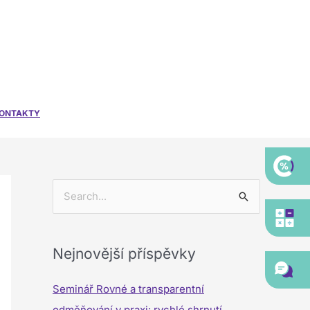
ONTAKTY
V
y
h
Nejnovější příspěvky
l
e
Seminář Rovné a transparentní
d
odměňování v praxi: rychlé shrnutí