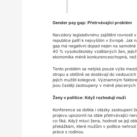
Gender pay gap: Přetrvávající problém
Navzdory legislativnímu zajištění rovnosti 
republice patří k nejvyšším v Evropě. Jak 
gap má negativní dopad nejen na samotné ž
40 % vysokoškolsky vzdělaných žen, jejichž
ekonomika méně konkurenceschopná, než 
Tento problém se netýká pouze výše mezd, 
stropu a obtížně se dostávají do vedoucích 
jejich mužští kolegové. Významným faktore
jsou častěji zastoupeny v méně placených od
Ženy v politice: Když rozhodují muži
Konference se dotkla i otázky zastoupení ž
projevu upozornil na stále přetrvávající ne
co říká. Když mluví žena, hodnotí se její obl
překážkám, které mužům v politice nehrozí 
práce s rodinou.