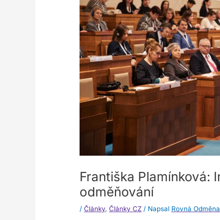
Františka Plamínková: I
odměňování
/
Články
,
Články CZ
/ Napsal
Rovná Odměn