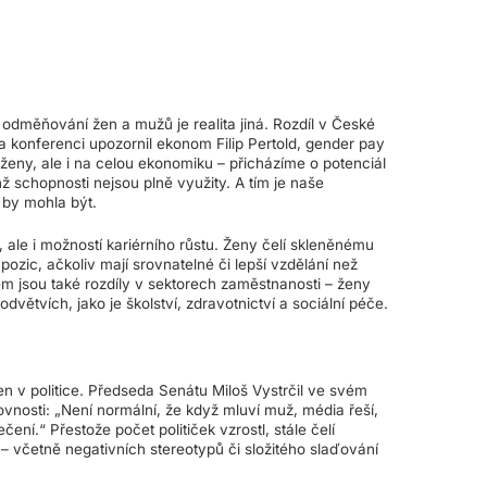
v odměňování žen a mužů je realita jiná. Rozdíl v České
na konferenci upozornil ekonom Filip Pertold, gender pay
eny, ale i na celou ekonomiku – přicházíme o potenciál
 schopnosti nejsou plně využity. A tím je naše
by mohla být.
ale i možností kariérního růstu. Ženy čelí skleněnému
pozic, ačkoliv mají srovnatelné či lepší vzdělání než
m jsou také rozdíly v sektorech zaměstnanosti – ženy
větvích, jako je školství, zdravotnictví a sociální péče.
en v politice. Předseda Senátu Miloš Vystrčil ve svém
rovnosti: „Není normální, že když mluví muž, média řeší,
ečení.“ Přestože počet političek vzrostl, stále čelí
– včetně negativních stereotypů či složitého slaďování