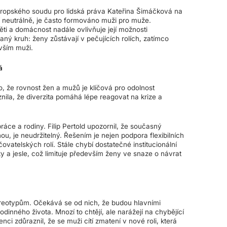
ropského soudu pro lidská práva Kateřina Šimáčková na
ří neutrálně, je často formováno muži pro muže.
ěti a domácnost nadále ovlivňuje její možnosti
ný kruh: ženy zůstávají v pečujících rolích, zatímco
vším muži.
á
, že rovnost žen a mužů je klíčová pro odolnost
nila, že diverzita pomáhá lépe reagovat na krize a
áce a rodiny. Filip Pertold upozornil, že současný
ou, je neudržitelný. Řešením je nejen podpora flexibilních
vatelských rolí. Stále chybí dostatečné institucionální
y a jesle, což limituje především ženy ve snaze o návrat
stereotypům. Očekává se od nich, že budou hlavními
 rodinného života. Mnozí to chtějí, ale narážejí na chybějící
i zdůraznil, že se muži cítí zmatení v nové roli, která