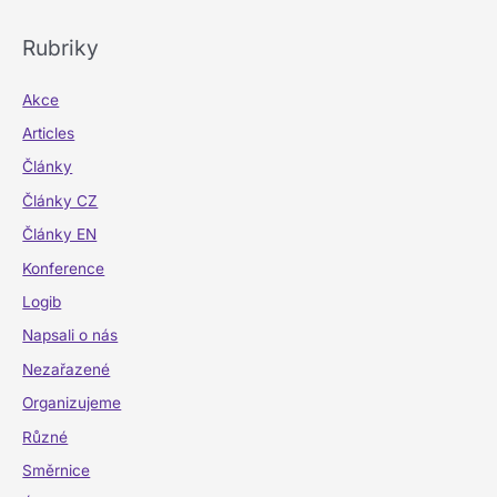
Rubriky
Akce
Articles
Články
Články CZ
Články EN
Konference
Logib
Napsali o nás
Nezařazené
Organizujeme
Různé
Směrnice