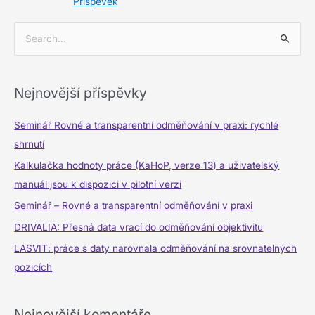
Příspěvek
V
y
h
Nejnovější příspěvky
l
e
Seminář Rovné a transparentní odměňování v praxi: rychlé
d
shrnutí
a
Kalkulačka hodnoty práce (KaHoP, verze 13) a uživatelský
t
manuál jsou k dispozici v pilotní verzi
p
Seminář – Rovné a transparentní odměňování v praxi
r
DRIVALIA: Přesná data vrací do odměňování objektivitu
o
LASVIT: práce s daty narovnala odměňování na srovnatelných
:
pozicích
Nejnovější komentáře