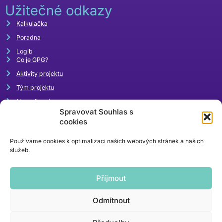
Užitečné odkazy
Kalkulačka
Poradna
Logib
Co je GPG?
Aktivity projektu
Tým projektu
Napsali o nás
Spravovat Souhlas s
Akce
cookies
Používáme cookies k optimalizaci našich webových stránek a našich
služeb.
Příjmout
Odmítnout
rovnaodmena@mpsv.cz