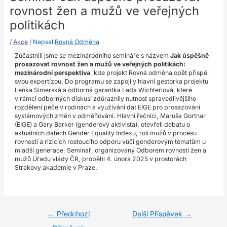
rovnost žen a mužů ve veřejných
politikách
/
Akce
/ Napsal
Rovná Odměna
Zúčastnili jsme se mezinárodního semináře s názvem
Jak úspěšně
prosazovat rovnost žen a mužů ve veřejných politikách:
mezinárodní perspektiva
, kde projekt Rovná odměna opět přispěl
svou expertízou. Do programu se zapojily hlavní gestorka projektu
Lenka Simerská a odborná garantka Lada Wichterlová, které
v rámci odborných diskusí zdůraznily nutnost spravedlivějšího
rozdělení péče v rodinách a využívání dat EIGE pro prosazování
systémových změn v odměňování. Hlavní řečníci, Maruša Gortnar
(EIGE) a Gary Barker (genderový aktivista), otevřeli debatu o
aktuálních datech Gender Equality Indexu, roli mužů v procesu
rovnosti a rizicích rostoucího odporu vůči genderovým tématům u
mladší generace. Seminář, organizovaný Odborem rovnosti žen a
mužů Úřadu vlády ČR, proběhl 4. února 2025 v prostorách
Strakovy akademie v Praze.
←
Předchozí
Další Příspěvek
→