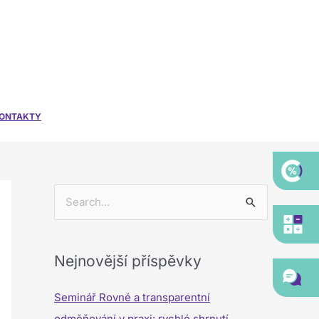
ONTAKTY
V
y
h
Nejnovější příspěvky
l
e
Seminář Rovné a transparentní
d
odměňování v praxi: rychlé shrnutí