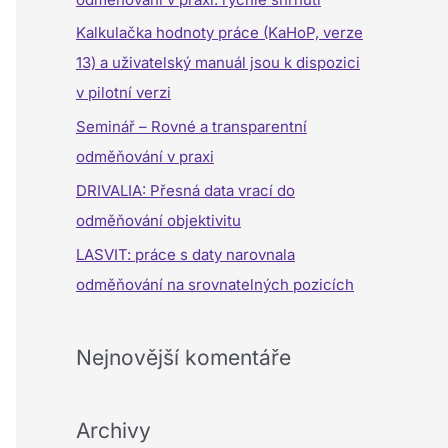
a
Kalkulačka hodnoty práce (KaHoP, verze
t
13) a uživatelský manuál jsou k dispozici
p
v pilotní verzi
r
Seminář – Rovné a transparentní
o
odměňování v praxi
:
DRIVALIA: Přesná data vrací do
odměňování objektivitu
LASVIT: práce s daty narovnala
odměňování na srovnatelných pozicích
Nejnovější komentáře
Archivy