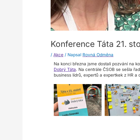
Konference Táta 21. sto
/
Akce
/ Napsal
Rovná Odměna
Na konci března jsme dostali pozvání na kon
Dobrý Táta
. Na centrále
ČSOB se sešla řa
business lídrů, expertů a expertkek z HR a d