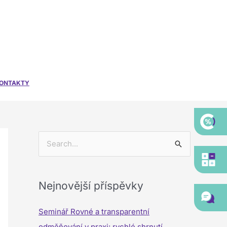
ONTAKTY
V
y
h
Nejnovější příspěvky
l
e
Seminář Rovné a transparentní
d
odměňování v praxi: rychlé shrnutí