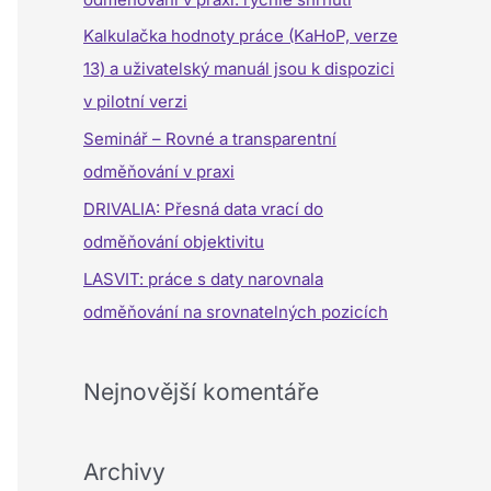
a
Kalkulačka hodnoty práce (KaHoP, verze
t
13) a uživatelský manuál jsou k dispozici
p
v pilotní verzi
r
Seminář – Rovné a transparentní
o
odměňování v praxi
:
DRIVALIA: Přesná data vrací do
odměňování objektivitu
LASVIT: práce s daty narovnala
odměňování na srovnatelných pozicích
Nejnovější komentáře
Archivy