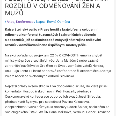
ROZDÍLŮ V ODMĚŇOVÁNÍ ŽEN A
MUŽŮ
/
Akce
,
Konference
/ Napsal
Rovná Odměna
Kaiserštejnský palác v Praze hostil z kraje března celodenní
odbornou konferenci tuzemských i zahraničních odbornic
a odborníků, jež se dlouhodobě zabývají nástroji na snižování
rozdílů v odměňování nebo úspěšnými modely péče.
Na akci pořádanou projektem 22 % K ROVNOSTI nemohla chybět
ministryně práce a sociálních věcí Jana Maláčová nebo vzácné
zahraníční návštěvnice Gro Øien ze Svazu zaměstnavatelů Norska,
Anu-Tuija Lehto z Finské odborové konfederace či akademička Andreja
Poje z Asociace svobodných odborů Slovinska.
Největší ohlasy ovšem sklidila živá dopolední diskuze, do které přišel
komentátor Hospodářských novin Petr Honzejk, předseda
Českomoravské konfederace odborových svazů Josef Středula,
předsedkyně Byznysu pro společnost Pavlína Kalousová,
viceprezident Svazu průmyslu a dopravy Radek Špicar, socioložka ze
Sociologického ústavu AV ČR Hana Maříková, vedoucí Odboru rovného