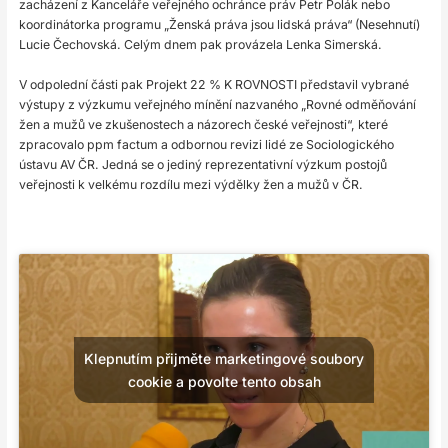
zacházení z Kanceláře veřejného ochránce práv Petr Polák nebo
koordinátorka programu „Ženská práva jsou lidská práva“ (Nesehnutí)
Lucie Čechovská. Celým dnem pak provázela Lenka Simerská.
V odpolední části pak Projekt 22 % K ROVNOSTI představil vybrané
výstupy z výzkumu veřejného mínění nazvaného „Rovné odměňování
žen a mužů ve zkušenostech a názorech české veřejnosti“, které
zpracovalo ppm factum a odbornou revizi lidé ze Sociologického
ústavu AV ČR. Jedná se o jediný reprezentativní výzkum postojů
veřejnosti k velkému rozdílu mezi výdělky žen a mužů v ČR.
Klepnutím přijměte marketingové soubory
cookie a povolte tento obsah