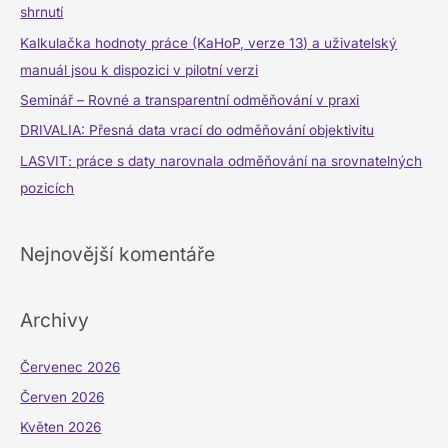
d
shrnutí
a
Kalkulačka hodnoty práce (KaHoP, verze 13) a uživatelský
t
manuál jsou k dispozici v pilotní verzi
p
Seminář – Rovné a transparentní odměňování v praxi
r
DRIVALIA: Přesná data vrací do odměňování objektivitu
o
LASVIT: práce s daty narovnala odměňování na srovnatelných
:
pozicích
Nejnovější komentáře
Archivy
Červenec 2026
Červen 2026
Květen 2026