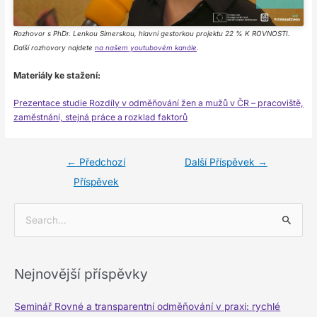
Rozhovor s PhDr. Lenkou Simerskou, hlavní gestorkou projektu 22 % K ROVNOSTI.
Další rozhovory najdete
na našem youtubovém kanále
.
Materiály ke stažení:
Prezentace studie Rozdíly v odměňování žen a mužů v ČR – pracoviště,
zaměstnání, stejná práce a rozklad faktorů
←
Předchozí
Další Příspěvek
→
Příspěvek
V
y
h
Nejnovější příspěvky
l
e
Seminář Rovné a transparentní odměňování v praxi: rychlé