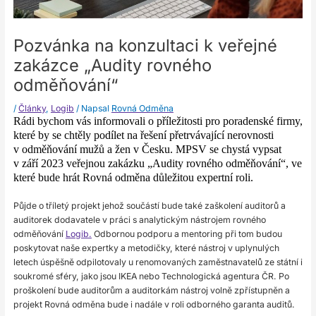
Pozvánka na konzultaci k veřejné
zakázce „Audity rovného
odměňování“
/
Články
,
Logib
/ Napsal
Rovná Odměna
Rádi bychom vás informovali o příležitosti pro poradenské firmy,
které by se chtěly podílet na řešení přetrvávající nerovnosti
v odměňování mužů a žen v Česku. MPSV se chystá vypsat
v září 2023 veřejnou zakázku „Audity rovného odměňování“, ve
které bude hrát Rovná odměna důležitou expertní roli.
Půjde o tříletý projekt jehož součástí bude také zaškolení auditorů a
auditorek dodavatele v práci s analytickým nástrojem rovného
odměňování
Logib.
Odbornou podporu a mentoring při tom budou
poskytovat naše expertky a metodičky, které nástroj v uplynulých
letech úspěšně odpilotovaly u renomovaných zaměstnavatelů ze státní i
soukromé sféry, jako jsou IKEA nebo Technologická agentura ČR. Po
proškolení bude auditorům a auditorkám nástroj volně zpřístupněn a
projekt Rovná odměna bude i nadále v roli odborného garanta auditů.