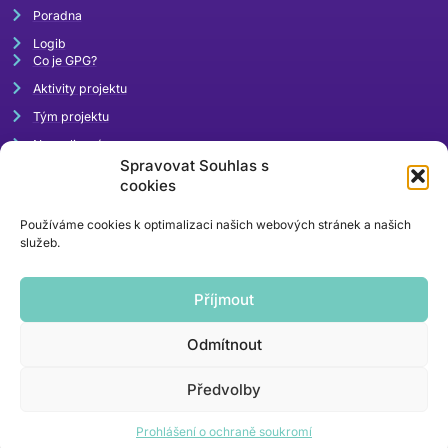
Poradna
Logib
Co je GPG?
Aktivity projektu
Tým projektu
Napsali o nás
Spravovat Souhlas s
Akce
cookies
Používáme cookies k optimalizaci našich webových stránek a našich
služeb.
Příjmout
Odmítnout
rovnaodmena@mpsv.cz
Předvolby
kontaktní email
Prohlášení o ochraně soukromí
© 2024 | webdesign
mi-ma.cz
/ kódování
khoder.cz