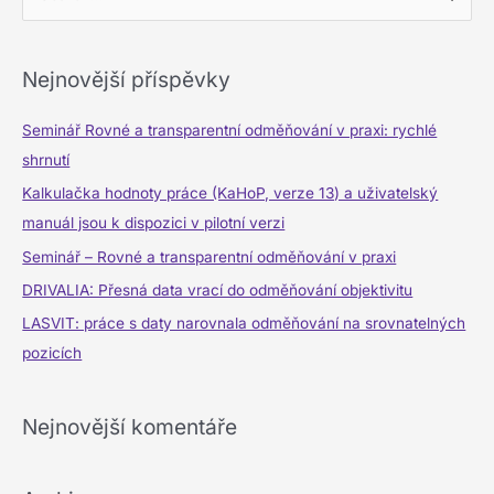
y
h
Nejnovější příspěvky
l
e
Seminář Rovné a transparentní odměňování v praxi: rychlé
d
shrnutí
a
Kalkulačka hodnoty práce (KaHoP, verze 13) a uživatelský
t
manuál jsou k dispozici v pilotní verzi
p
Seminář – Rovné a transparentní odměňování v praxi
r
DRIVALIA: Přesná data vrací do odměňování objektivitu
o
LASVIT: práce s daty narovnala odměňování na srovnatelných
:
pozicích
Nejnovější komentáře