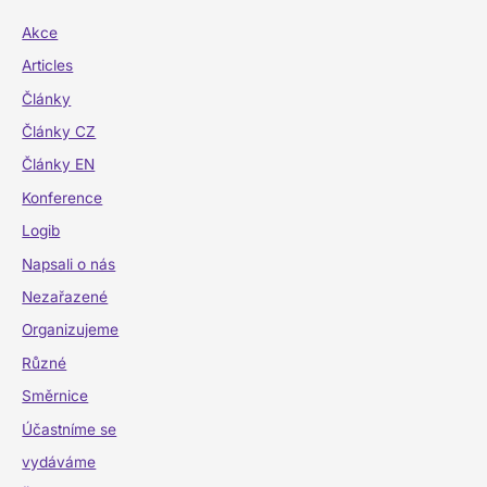
Akce
Articles
Články
Články CZ
Články EN
Konference
Logib
Napsali o nás
Nezařazené
Organizujeme
Různé
Směrnice
Účastníme se
vydáváme