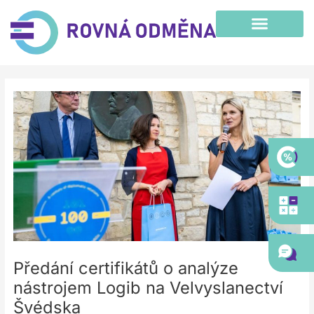
Přeskočit
na
obsah
Post
navigation
Předání certifikátů o analýze
nástrojem Logib na Velvyslanectví
Švédska