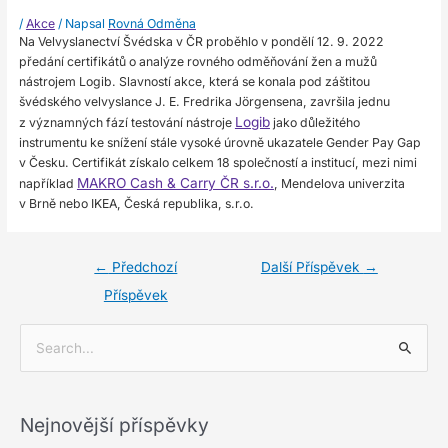
/
Akce
/ Napsal
Rovná Odměna
Na Velvyslanectví Švédska v ČR proběhlo v pondělí 12. 9. 2022
předání certifikátů o analýze rovného odměňování žen a mužů
nástrojem Logib. Slavností akce, která se konala pod záštitou
švédského velvyslance J. E. Fredrika Jörgensena, završila jednu
Logib
z významných fází testování nástroje
jako důležitého
instrumentu ke snížení stále vysoké úrovně ukazatele Gender Pay Gap
v Česku. Certifikát získalo celkem 18 společností a institucí, mezi nimi
MAKRO Cash & Carry ČR s.r.o.
například
, Mendelova univerzita
v Brně nebo IKEA, Česká republika, s.r.o.
←
Předchozí
Další Příspěvek
→
Příspěvek
V
y
h
Nejnovější příspěvky
l