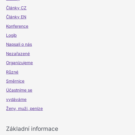
Články CZ
Články EN
Konference
Logib
Napsali o nás
Nezařazené
Organizujeme
Různé
Směrnice
Účastníme se
vydáváme
Ženy, muži, peníze
Základní informace