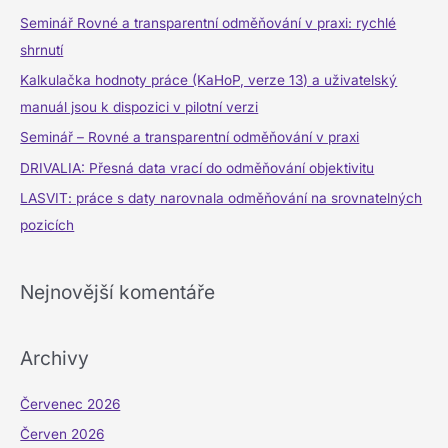
e
Seminář Rovné a transparentní odměňování v praxi: rychlé
d
shrnutí
a
Kalkulačka hodnoty práce (KaHoP, verze 13) a uživatelský
t
manuál jsou k dispozici v pilotní verzi
p
Seminář – Rovné a transparentní odměňování v praxi
r
DRIVALIA: Přesná data vrací do odměňování objektivitu
o
LASVIT: práce s daty narovnala odměňování na srovnatelných
:
pozicích
Nejnovější komentáře
Archivy
Červenec 2026
Červen 2026